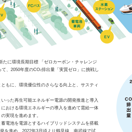
、新たに環境長期目標 「ゼロカーボン・チャレンジ
て、2050年度のCO
排出量「実質ゼロ」に挑戦し
2
とともに、環境優位性のさらなる向上と、サスティ
といった再生可能エネルギー電源の開発推進と導入
トにおける環境エネルギーの導入を進めて需給一体
」の実現を進めます。
と蓄電池を電源とするハイブリッドシステムを搭載
開発を進め、2022年3月頃より鶴見線、南武線で試