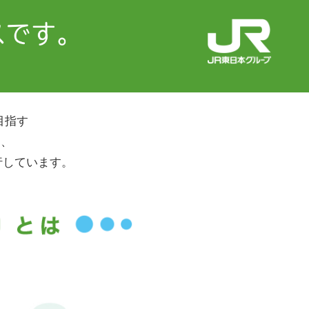
目指す
て、
行しています。