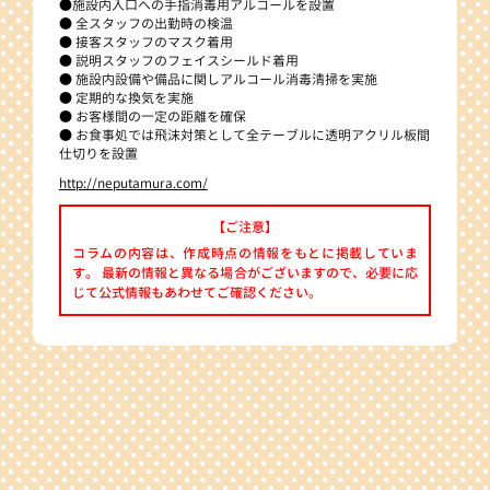
●施設内入口への手指消毒用アルコールを設置
● 全スタッフの出勤時の検温
● 接客スタッフのマスク着用
● 説明スタッフのフェイスシールド着用
● 施設内設備や備品に関しアルコール消毒清掃を実施
● 定期的な換気を実施
● お客様間の一定の距離を確保
● お食事処では飛沫対策として全テーブルに透明アクリル板間
仕切りを設置
http://neputamura.com/
【ご注意】
コラムの内容は、作成時点の情報をもとに掲載していま
す。 最新の情報と異なる場合がございますので、必要に応
じて公式情報もあわせてご確認ください。