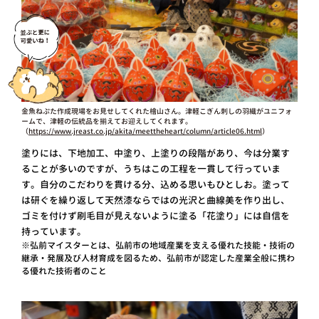
金魚ねぷた作成現場をお見せしてくれた檜山さん。津軽こぎん刺しの羽織がユニフォ
ームで、津軽の伝統品を揃えてお迎えしてくれます。
（
https://www.jreast.co.jp/akita/meettheheart/column/article06.html
）
塗りには、下地加工、中塗り、上塗りの段階があり、今は分業す
ることが多いのですが、うちはこの工程を一貫して行っていま
す。自分のこだわりを貫ける分、込める思いもひとしお。塗って
は研ぐを繰り返して天然漆ならではの光沢と曲線美を作り出し、
ゴミを付けず刷毛目が見えないように塗る「花塗り」には自信を
持っています。
※弘前マイスターとは、弘前市の地域産業を支える優れた技能・技術の
継承・発展及び人材育成を図るため、弘前市が認定した産業全般に携わ
る優れた技術者のこと