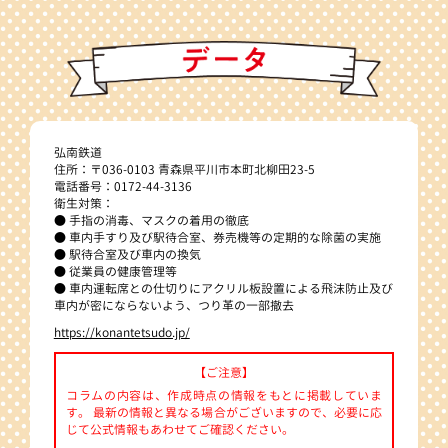
弘南鉄道
住所：〒036-0103 青森県平川市本町北柳田23-5
電話番号：0172-44-3136
衛生対策：
● 手指の消毒、マスクの着用の徹底
● 車内手すり及び駅待合室、券売機等の定期的な除菌の実施
● 駅待合室及び車内の換気
● 従業員の健康管理等
● 車内運転席との仕切りにアクリル板設置による飛沫防止及び
車内が密にならないよう、つり革の一部撤去
https://konantetsudo.jp/
【ご注意】
コラムの内容は、作成時点の情報をもとに掲載していま
す。 最新の情報と異なる場合がございますので、必要に応
じて公式情報もあわせてご確認ください。