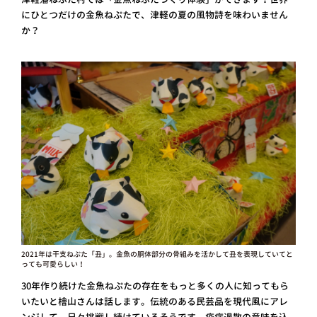
にひとつだけの金魚ねぷたで、津軽の夏の風物詩を味わいません
か？
2021年は干支ねぷた「丑」。金魚の胴体部分の骨組みを活かして丑を表現していてと
っても可愛らしい！
30年作り続けた金魚ねぷたの存在をもっと多くの人に知ってもら
いたいと檜山さんは話します。伝統のある民芸品を現代風にアレ