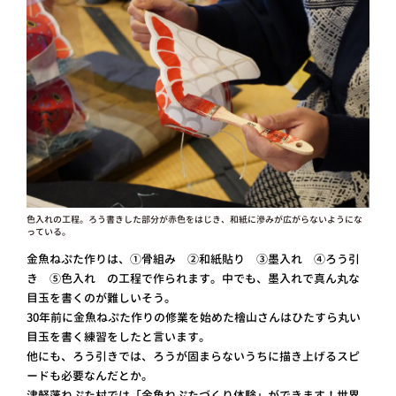
色入れの工程。ろう書きした部分が赤色をはじき、和紙に滲みが広がらないようにな
っている。
金魚ねぷた作りは、①骨組み ②和紙貼り ③墨入れ ④ろう引
き ⑤色入れ の工程で作られます。中でも、墨入れで真ん丸な
目玉を書くのが難しいそう。
30年前に金魚ねぷた作りの修業を始めた檜山さんはひたすら丸い
目玉を書く練習をしたと言います。
他にも、ろう引きでは、ろうが固まらないうちに描き上げるスピ
ードも必要なんだとか。
津軽藩ねぷた村では「金魚ねぷたづくり体験」ができます！世界