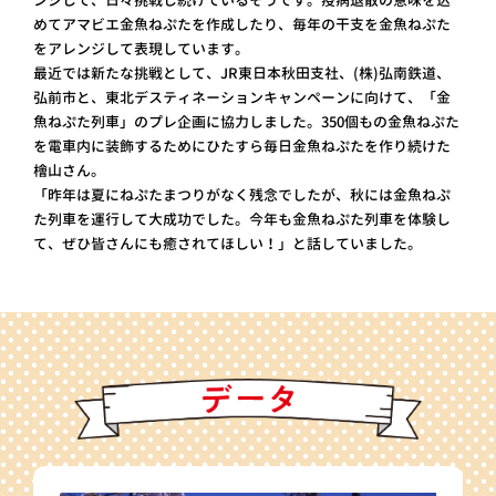
ンジして、日々挑戦し続けているそうです。疫病退散の意味を込
めてアマビエ金魚ねぷたを作成したり、毎年の干支を金魚ねぷた
をアレンジして表現しています。
最近では新たな挑戦として、JR東日本秋田支社、(株)弘南鉄道、
弘前市と、東北デスティネーションキャンペーンに向けて、「金
魚ねぷた列車」のプレ企画に協力しました。350個もの金魚ねぷた
を電車内に装飾するためにひたすら毎日金魚ねぷたを作り続けた
檜山さん。
「昨年は夏にねぷたまつりがなく残念でしたが、秋には金魚ねぷ
た列車を運行して大成功でした。今年も金魚ねぷた列車を体験し
て、ぜひ皆さんにも癒されてほしい！」と話していました。