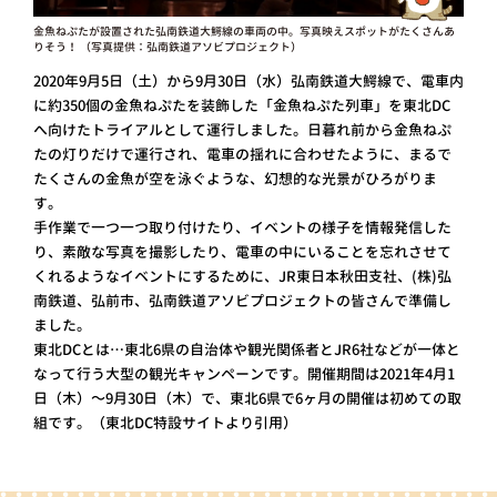
金魚ねぷたが設置された弘南鉄道大鰐線の車両の中。写真映えスポットがたくさんあ
りそう！ （写真提供：弘南鉄道アソビプロジェクト）
2020年9月5日（土）から9月30日（水）弘南鉄道大鰐線で、電車内
に約350個の金魚ねぷたを装飾した「金魚ねぷた列車」を東北DC
へ向けたトライアルとして運行しました。日暮れ前から金魚ねぷ
たの灯りだけで運行され、電車の揺れに合わせたように、まるで
たくさんの金魚が空を泳ぐような、幻想的な光景がひろがりま
す。
手作業で一つ一つ取り付けたり、イベントの様子を情報発信した
り、素敵な写真を撮影したり、電車の中にいることを忘れさせて
くれるようなイベントにするために、JR東日本秋田支社、(株)弘
南鉄道、弘前市、弘南鉄道アソビプロジェクトの皆さんで準備し
ました。
東北DCとは…東北6県の自治体や観光関係者とJR6社などが一体と
なって行う大型の観光キャンペーンです。開催期間は2021年4月1
日（木）～9月30日（木）で、東北6県で6ヶ月の開催は初めての取
組です。（東北DC特設サイトより引用）