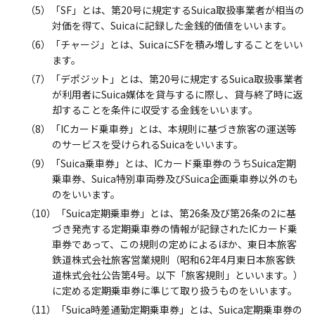
（5）「SF」とは、第20号に規定するSuica取扱事業者が相当の
対価を得て、Suicaに記録した金銭的価値をいいます。
（6）「チャージ」とは、SuicaにSFを積み増しすることをいい
ます。
（7）「デポジット」とは、第20号に規定するSuica取扱事業者
が利用者にSuica媒体を貸与するに際し、貸与終了時に返
却することを条件に収受する金銭をいいます。
（8）「ICカード乗車券」とは、本規則に基づき旅客の運送等
のサービスを受けられるSuicaをいいます。
（9）「Suica乗車券」とは、ICカード乗車券のうちSuica定期
乗車券、Suica特別車両券及びSuica企画乗車券以外のも
のをいいます。
（10）「Suica定期乗車券」とは、第26条及び第26条の2に基
づき発売する定期乗車券の情報が記録されたICカード乗
車券であって、この規則の定めによるほか、東日本旅客
鉄道株式会社旅客営業規則（昭和62年4月東日本旅客鉄
道株式会社公告第4号。以下「旅客規則」といいます。）
に定める定期乗車券に準じて取り扱うものをいいます。
（11）「Suica時差通勤定期乗車券」とは、Suica定期乗車券の