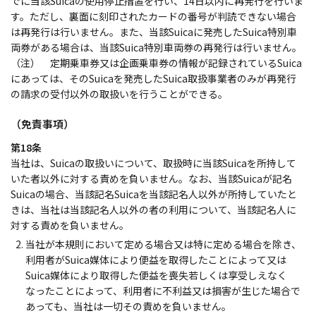
でに当該Suicaの使用停止措置を行い、14日以内に再発行を行いま
す。ただし、裏面に刻印されたカードの番号が判読できない場合
は再発行は行いません。また、当該Suicaに発売したSuica特別車
両券がある場合は、当該Suica特別車両券の再発行は行いません。
（注） 定期乗車券又は企画乗車券の情報が記録されているSuica
にあっては、そのSuicaを発売したSuica取扱事業者のみが再発行
の請求の受付以外の取扱いを行うことができる。
（免責事項）
第18条
当社は、Suicaの取扱いについて、取扱時に当該Suicaを所持して
いた者以外に対する責めを負いません。なお、当該Suicaが記名
Suicaの場合、当該記名Suicaを当該記名人以外が所持していたと
きは、当社は当該記名人以外の者の利用について、当該記名人に
対する責めを負いません。
当社が本規則において定める場合又は特に定める場合を除き、
利用者がSuica媒体により便益を取得したことによって又は
Suica媒体により取得した便益を喪失若しくは享受しえなく
なったことによって、利用者に不利益又は損害が生じた場合で
あっても、当社は一切その責めを負いません。