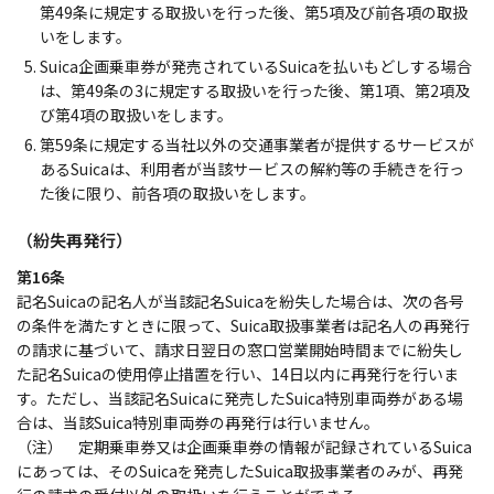
第49条に規定する取扱いを行った後、第5項及び前各項の取扱
いをします。
Suica企画乗車券が発売されているSuicaを払いもどしする場合
は、第49条の3に規定する取扱いを行った後、第1項、第2項及
び第4項の取扱いをします。
第59条に規定する当社以外の交通事業者が提供するサービスが
あるSuicaは、利用者が当該サービスの解約等の手続きを行っ
た後に限り、前各項の取扱いをします。
（紛失再発行）
第16条
記名Suicaの記名人が当該記名Suicaを紛失した場合は、次の各号
の条件を満たすときに限って、Suica取扱事業者は記名人の再発行
の請求に基づいて、請求日翌日の窓口営業開始時間までに紛失し
た記名Suicaの使用停止措置を行い、14日以内に再発行を行いま
す。ただし、当該記名Suicaに発売したSuica特別車両券がある場
合は、当該Suica特別車両券の再発行は行いません。
（注） 定期乗車券又は企画乗車券の情報が記録されているSuica
にあっては、そのSuicaを発売したSuica取扱事業者のみが、再発