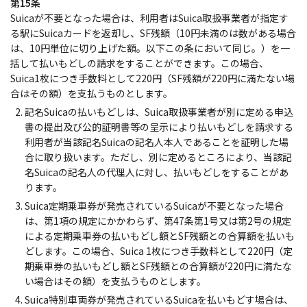
第15条
Suicaが不要となった場合は、利用者はSuica取扱事業者が指定す
る駅にSuicaカードを返却し、SF残額（10円未満のは数がある場合
は、10円単位に切り上げた額。以下この条において同じ。）を一
括して払いもどしの請求をすることができます。この場合、
Suica1枚につき手数料として220円（SF残額が220円に満たない場
合はその額）を支払うものとします。
記名Suicaの払いもどしは、Suica取扱事業者が別に定める申込
書の提出及び公的証明書等の呈示により払いもどしを請求する
利用者が当該記名Suicaの記名人本人であることを証明した場
合に取り扱います。ただし、別に定めるところにより、当該記
名Suicaの記名人の代理人に対し、払いもどしをすることがあ
ります。
Suica定期乗車券が発売されているSuicaが不要となった場合
は、第1項の規定にかかわらず、第47条第1号又は第2号の規定
による定期乗車券の払いもどし額とSF残額との合算額を払いも
どします。この場合、Suica 1枚につき手数料として220円（定
期乗車券の払いもどし額とSF残額との合算額が220円に満たな
い場合はその額）を支払うものとします。
Suica特別車両券が発売されているSuicaを払いもどす場合は、