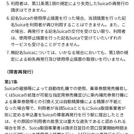
利用者は、第11条第1項の規定により失効したSuicaの再発行の
請求はできません。
記名Suicaの使用停止措置を行った場合、当該措置を行った記
名Suicaを利用者が再び利用することはできません。また、こ
の場合、再発行する記名Suicaの交付を受けない限り、利用者
は、使用停止措置を行った記名Suicaで受けていたいずれの
サービスも受けることができません。
無記名Suicaについては、いかなる場合においても、第1項の規
定による紛失再発行及び使用停止措置の取扱いを行いません。
（障害再発行）
第17条
Suicaの破損等によって自動改札機での使用、乗車券類発売機若し
くはSuicaの処理が可能な指定席券売機並びに車内補充券発行機に
よる乗車券類等との引換え又は自動精算機による精算が不能と
なった場合等で、利用者が当該SuicaとともにSuica取扱事業者が
別に定める申込書をSuicaの障害再発行を行う駅に提出したとき
は、その原因が利用者の故意又は重大な過失であると認められる
場合を除き、Suica取扱事業者は請求日翌日の窓口営業開始時間ま