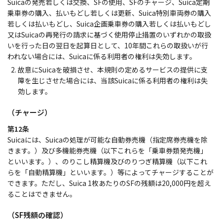
Suicaの発売若しくは交換、SFの使用、SFのチャージ、Suica定期
乗車券の購入、払いもどし若しくは更新、Suica特別車両券の購入
若しくは払いもどし、Suica企画乗車券の購入若しくは払いもどし
又はSuicaの再発行の請求に基づく使用停止措置のいずれかの取扱
いを行った日の翌日を起算日として、10年間これらの取扱いが行
われない場合には、Suicaに係る利用者の権利は失効します。
故意にSuicaを破損させ、本規則の定めるサービスの提供に支
障を生じさせた場合には、当該Suicaに係る利用者の権利は失
効します。
（チャージ）
第12条
Suicaには、Suicaの処理が可能な自動券売機（指定席券売機を除
きます。）及び多機能券売機（以下これらを「乗車券類発売機」
といいます。）、のりこし精算機及びのりつぎ精算機（以下これ
らを「自動精算機」といいます。）等によってチャージすることが
できます。ただし、Suica 1枚あたりのSFの残額は20,000円を超え
ることはできません。
（SF残額の確認）