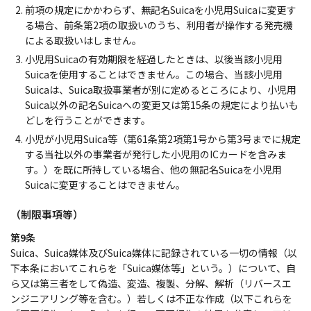
前項の規定にかかわらず、無記名Suicaを小児用Suicaに変更す
る場合、前条第2項の取扱いのうち、利用者が操作する発売機
による取扱いはしません。
小児用Suicaの有効期限を経過したときは、以後当該小児用
Suicaを使用することはできません。この場合、当該小児用
Suicaは、Suica取扱事業者が別に定めるところにより、小児用
Suica以外の記名Suicaへの変更又は第15条の規定により払いも
どしを行うことができます。
小児が小児用Suica等（第61条第2項第1号から第3号までに規定
する当社以外の事業者が発行した小児用のICカードを含みま
す。）を既に所持している場合、他の無記名Suicaを小児用
Suicaに変更することはできません。
（制限事項等）
第9条
Suica、Suica媒体及びSuica媒体に記録されている一切の情報（以
下本条においてこれらを「Suica媒体等」という。）について、自
ら又は第三者をして偽造、変造、複製、分解、解析（リバースエ
ンジニアリング等を含む。）若しくは不正な作成（以下これらを