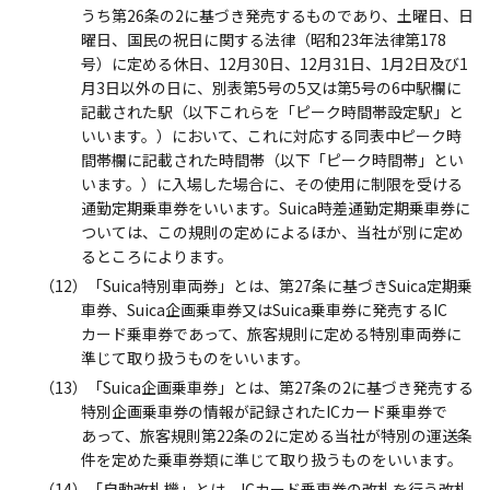
うち第26条の2に基づき発売するものであり、土曜日、日
曜日、国民の祝日に関する法律（昭和23年法律第178
号）に定める休日、12月30日、12月31日、1月2日及び1
月3日以外の日に、別表第5号の5又は第5号の6中駅欄に
記載された駅（以下これらを「ピーク時間帯設定駅」と
いいます。）において、これに対応する同表中ピーク時
間帯欄に記載された時間帯（以下「ピーク時間帯」とい
います。）に入場した場合に、その使用に制限を受ける
通勤定期乗車券をいいます。Suica時差通勤定期乗車券に
ついては、この規則の定めによるほか、当社が別に定め
るところによります。
（12）「Suica特別車両券」とは、第27条に基づきSuica定期乗
車券、Suica企画乗車券又はSuica乗車券に発売するIC
カード乗車券であって、旅客規則に定める特別車両券に
準じて取り扱うものをいいます。
（13）「Suica企画乗車券」とは、第27条の2に基づき発売する
特別企画乗車券の情報が記録されたICカード乗車券で
あって、旅客規則第22条の2に定める当社が特別の運送条
件を定めた乗車券類に準じて取り扱うものをいいます。
（14）「自動改札機」とは、ICカード乗車券の改札を行う改札