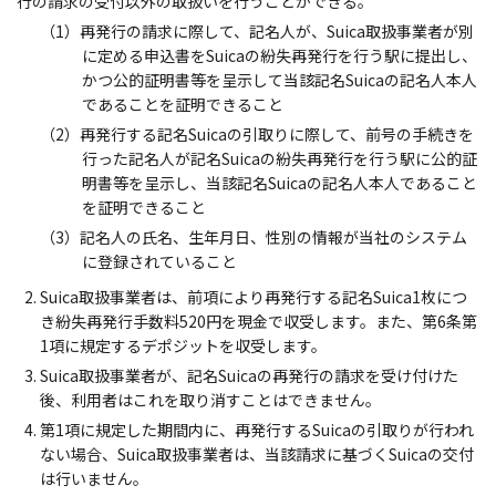
行の請求の受付以外の取扱いを行うことができる。
（1）再発行の請求に際して、記名人が、Suica取扱事業者が別
に定める申込書をSuicaの紛失再発行を行う駅に提出し、
かつ公的証明書等を呈示して当該記名Suicaの記名人本人
であることを証明できること
（2）再発行する記名Suicaの引取りに際して、前号の手続きを
行った記名人が記名Suicaの紛失再発行を行う駅に公的証
明書等を呈示し、当該記名Suicaの記名人本人であること
を証明できること
（3）記名人の氏名、生年月日、性別の情報が当社のシステム
に登録されていること
Suica取扱事業者は、前項により再発行する記名Suica1枚につ
き紛失再発行手数料520円を現金で収受します。また、第6条第
1項に規定するデポジットを収受します。
Suica取扱事業者が、記名Suicaの再発行の請求を受け付けた
後、利用者はこれを取り消すことはできません。
第1項に規定した期間内に、再発行するSuicaの引取りが行われ
ない場合、Suica取扱事業者は、当該請求に基づくSuicaの交付
は行いません。