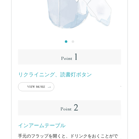
1
Point
リクライニング、読書灯ボタン
回転レ
ハンドル
VIEW MORE
ることが
2
Point
インアームテーブル
インア
手元のフラップを開くと、ドリンクをおくことがで
&ドリ