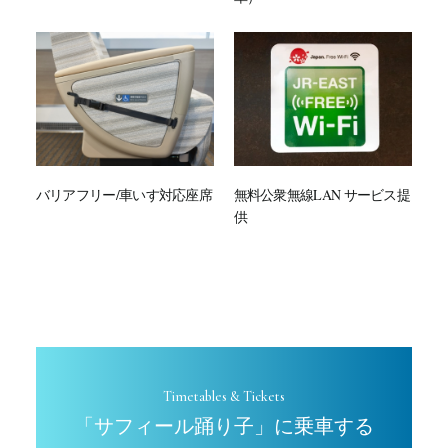
バリアフリー/車いす対応座席
無料公衆無線LAN サービス提
供
Timetables & Tickets
「サフィール踊り子」に乗車する