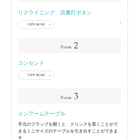
リクライニング、読書灯ボタン
コート
軽いもの
VIEW MORE
2
Point
背面テ
コンセント
VIEW
VIEW MORE
3
Point
ドリン
インアームテーブル
手前に引
手元のフラップを開くと、ドリンクを置くことがで
ます。
きるミニサイズのテーブルを引き出すことができま
す。