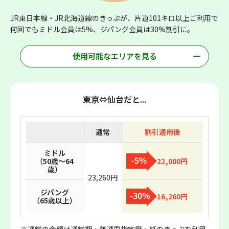
JR東日本線・JR北海道線のきっぷが、片道101キロ以上ご利用で
何回でもミドル会員は5%、ジパング会員は30%割引に。
使用可能なエリアを見る
東京⇔仙台だと...
通常
割引適用後
ミドル
（50歳～64
22,080円
歳）
23,260円
ジパング
16,260円
（65歳以上）
※通常の金額は通常期・普通車指定席・紙のきっぷを利用