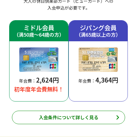
大人の休日倶楽部カード（ビューカード）への
入会申込が必要です。
ミドル会員
ジパング会員
（満50歳～64歳の方）
（満65歳以上の方）
2,624円
4,364円
年会費：
年会費：
初年度年会費無料！
入会条件について詳しく見る