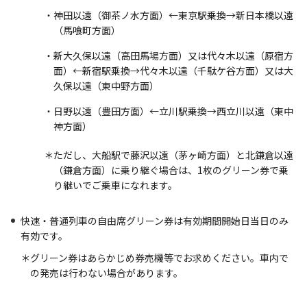
・神田以遠（御茶ノ水方面）←東京駅乗換→新日本橋以遠
（馬喰町方面）
・新大久保以遠（高田馬場方面）又は代々木以遠（原宿方
面）←新宿駅乗換→代々木以遠（千駄ケ谷方面）又は大
久保以遠（東中野方面）
・日野以遠（豊田方面）←立川駅乗換→西立川以遠（東中
神方面）
＊ただし、大船駅で藤沢以遠（茅ヶ崎方面）と北鎌倉以遠
（鎌倉方面）に乗り継ぐ場合は、1枚のグリーン券で乗
り継いでご乗車になれます。
快速・普通列車の自由席グリーン券は有効期間開始日当日のみ
有効です。
＊グリーン券はあらかじめ券売機等でお求めください。車内で
の発売は行わない場合があります。