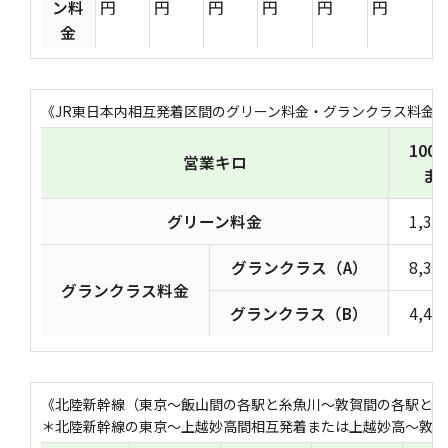
ン料
円
円
円
円
円
円
金
《JR東日本内相互発着区間のグリーン料金・グランクラス料金
100
営業キロ
ま
グリーン料金
1,30
グランクラス（A）
8,30
グランクラス料金
グランクラス（B）
4,45
《北陸新幹線（東京～飯山間の各駅と糸魚川～敦賀間の各駅との
＊北陸新幹線の東京～上越妙高間相互発着または上越妙高～敦賀