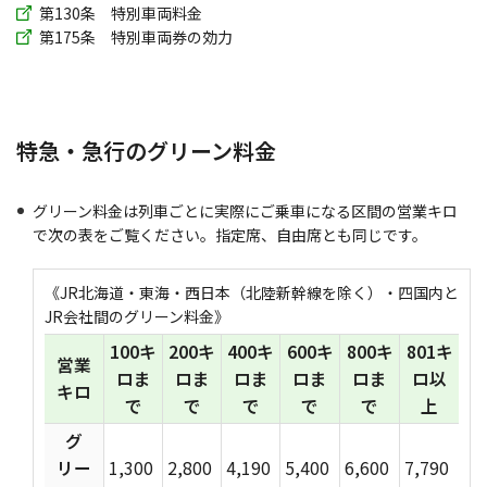
第130条 特別車両料金
第175条 特別車両券の効力
特急・急行のグリーン料金
グリーン料金は列車ごとに実際にご乗車になる区間の営業キロ
で次の表をご覧ください。指定席、自由席とも同じです。
《JR北海道・東海・西日本（北陸新幹線を除く）・四国内と
JR会社間のグリーン料金》
100キ
200キ
400キ
600キ
800キ
801キ
営業
ロま
ロま
ロま
ロま
ロま
ロ以
キロ
で
で
で
で
で
上
グ
リー
1,300
2,800
4,190
5,400
6,600
7,790