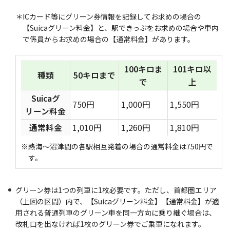
＊ICカード等にグリーン券情報を記録してお求めの場合の
【Suicaグリーン料金】と、駅できっぷをお求めの場合や車内
で係員からお求めの場合の【通常料金】があります。
100キロま
101キロ以
種類
50キロまで
で
上
Suicaグ
750円
1,000円
1,550円
リーン料金
通常料金
1,010円
1,260円
1,810円
※熱海～沼津間の各駅相互発着の場合の通常料金は750円で
す。
グリーン券は1つの列車に1枚必要です。ただし、首都圏エリア
（上図の区間）内で、【Suicaグリーン料金】【通常料金】が適
用される普通列車のグリーン車を同一方向に乗り継ぐ場合は、
改札口を出なければ1枚のグリーン券でご乗車になれます。