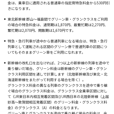
金は、乗車日に適用される普通車の指定席特急料金から530円引
きになります。
東北新幹線 郡山～福島間でグリーン車・グランクラスをご利用
の場合の特急料金は、通常期は1,870円、最繁忙期は2,270円、
繁忙期は2,070円、閑散期は1,670円です。
特急・急行列車が途中から普通列車になる場合は、特急・急行
列車として運転される区間のグリーン券で普通列車の区間につ
いてもそのままグリーン車をご利用になれます。
新幹線の改札口を出なければ、2つ以上の新幹線の列車を途中で
乗り継いだ場合、グリーン料金は新幹線のグリーン車・グラン
クラス利用区間を通しで計算します（北陸新幹線及び東北・北
海道新幹線をまたがって利用する場合を除く）。
グランクラス料金の異なる列車のグランクラスを途中で乗り継
ぐ場合のグランクラス料金は、グランクラス全乗車区間に対し
て《JR東日本内相互発着区間及びJR西日本の北陸新幹線（上越
妙高～敦賀間相互発着区間）のグリーン料金・グランクラス料
金》のグランクラス（A）の料金となります。
グリーン車とグランクラスを途中で乗り継ぐ場合の料金は、全