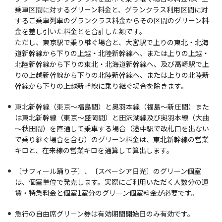
乗車区間に対するグリーン料金と、グランクラス利用区間に対
するご乗車列車のグランクラス料金からその区間のグリーン料
金を差し引いた料金とを合計した額です。
ただし、東京駅で乗り継ぐ場合と、大宮駅で上りの東北・北海
道新幹線から下りの上越・北陸新幹線へ、または上りの上越・
北陸新幹線から下りの東北・北海道新幹線へ、及び高崎駅で上
りの上越新幹線から下りの北陸新幹線へ、または上りの北陸新
幹線から下りの上越新幹線に乗り継ぐ場合を除きます。
東北新幹線（東京～福島間）と奥羽本線（福島～新庄間）また
は東北新幹線（東京～盛岡間）と田沢湖線及び奥羽本線（大曲
～秋田間）を直通して乗車する場合（途中駅で改札口を出ない
で乗り継ぐ場合を含む）のグリーン料金は、東北新幹線の営業
キロと、在来線の営業キロを通算して算出します。
〔サフィール踊り子〕、〔スペーシア日光〕のグリーン個室
は、個室単位で発売します。実際にご利用いただく人数分の運
賃・特急料金と個室1室分のグリーン個室料金が必要です。
急行の自由席グリーン券は有効期間開始日のみ有効です。