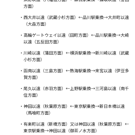
方面）
・西大井以遠（武蔵小杉方面）←品川駅乗換→大井町以遠
（大森方面）
・高輪ゲートウェイ以遠（田町方面）←品川駅乗換→大崎
以遠（五反田方面）
・川崎以遠（蒲田方面）←横浜駅乗換→新川崎以遠（武蔵
小杉方面）
・函南以遠（三島方面）←熱海駅乗換→来宮以遠（伊豆多
賀方面）
・尾久以遠（赤羽方面）←上野駅乗換→三河島以遠（南千
住方面）
・神田以遠（秋葉原方面）←東京駅乗換→新日本橋以遠
（馬喰町方面）
・有楽町以遠（新橋方面）又は神田以遠（秋葉原方面）←
東京駅乗換→神田以遠（御茶ノ水方面）