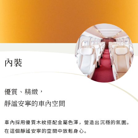
輕食和飲品
預約GranClass
內裝
日本語
English
한국어
简体中文
繁體中文
優質、精緻，
關閉
靜謐安寧的車內空間
車內採用優質木紋搭配金屬色澤，營造出沉穩的氛圍。
在這個靜謐安寧的空間中放鬆身心。