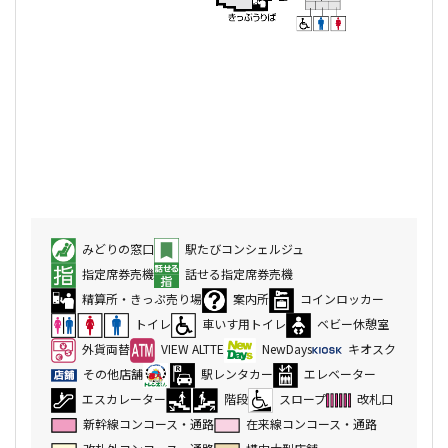
みどりの窓口
駅たびコンシェルジュ
指定席券売機
話せる指定席券売機
精算所・きっぷ売り場
案内所
コインロッカー
トイレ
車いす用トイレ
ベビー休憩室
外貨両替
VIEW ALTTE
NewDays
キオスク
その他店舗
駅レンタカー
エレベーター
エスカレーター
階段
スロープ
改札口
新幹線コンコース・通路
在来線コンコース・通路