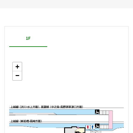
1F
+
−