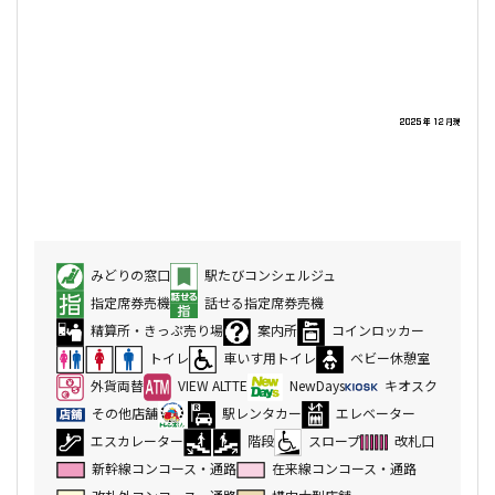
みどりの窓口
駅たびコンシェルジュ
指定席券売機
話せる指定席券売機
精算所・きっぷ売り場
案内所
コインロッカー
トイレ
車いす用トイレ
ベビー休憩室
外貨両替
VIEW ALTTE
NewDays
キオスク
その他店舗
駅レンタカー
エレベーター
エスカレーター
階段
スロープ
改札口
新幹線コンコース・通路
在来線コンコース・通路