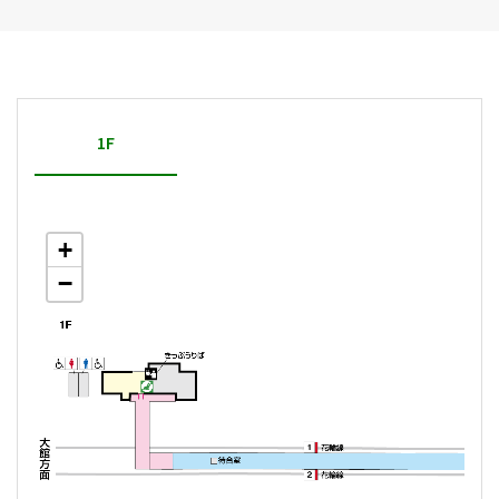
1F
+
−