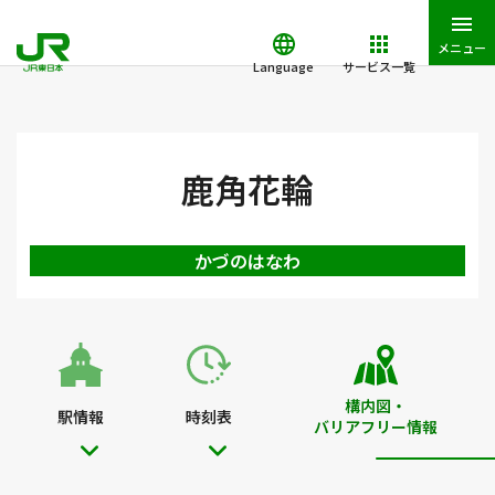
メニュー
Language
サービス一覧
JR東日本トップ
鉄道・きっぷ
駅を検索
駅構内図・バリアフ
鹿角花輪
かづのはなわ
構内図・
駅情報
時刻表
バリアフリー情報