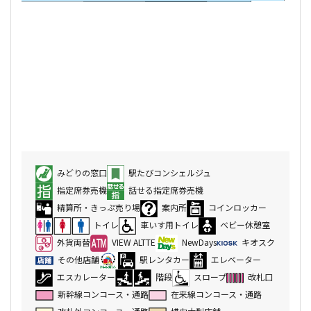
みどりの窓口
駅たびコンシェルジュ
指定席券売機
話せる指定席券売機
精算所・きっぷ売り場
案内所
コインロッカー
トイレ
車いす用トイレ
ベビー休憩室
外貨両替
VIEW ALTTE
NewDays
キオスク
その他店舗
駅レンタカー
エレベーター
エスカレーター
階段
スロープ
改札口
新幹線コンコース・通路
在来線コンコース・通路