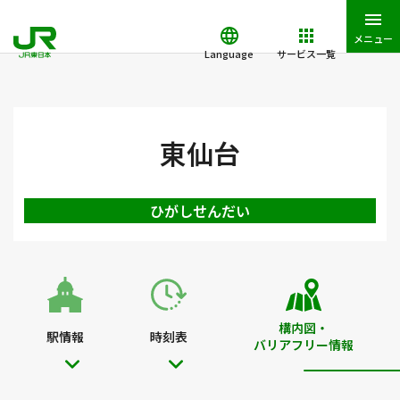
メニュー
Language
サービス一覧
JR東日本トップ
鉄道・きっぷ
駅を検索
駅構内図・バリアフ
東仙台
ひがしせんだい
構内図・
駅情報
時刻表
バリアフリー情報