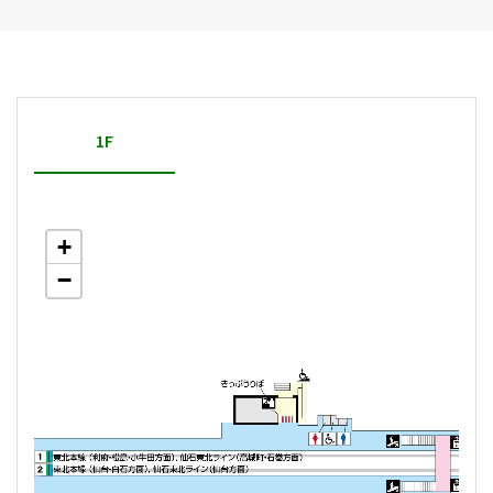
1F
+
−