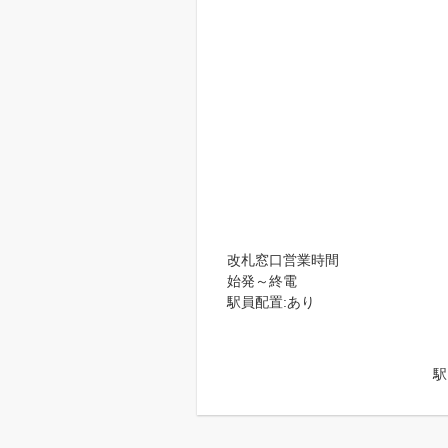
改札窓口営業時間
始発～終電
駅員配置:あり
駅