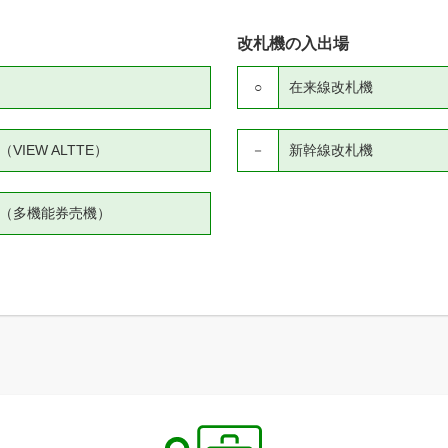
改札機の入出場
○
在来線改札機
IEW ALTTE）
－
新幹線改札機
（多機能券売機）