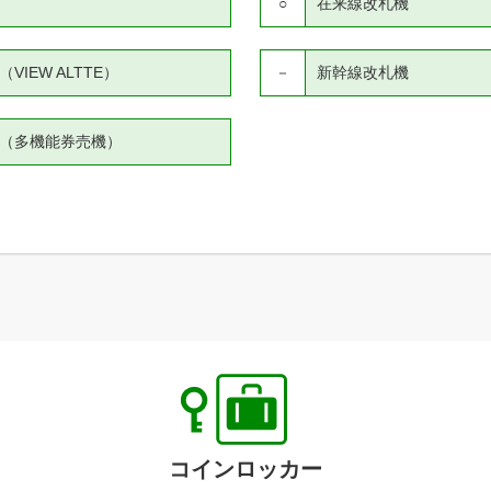
○
在来線改札機
IEW ALTTE）
－
新幹線改札機
（多機能券売機）
コインロッカー