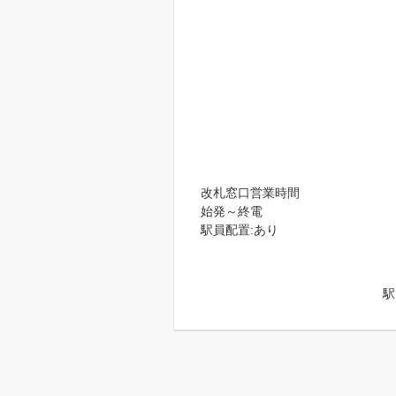
改札窓口営業時間
始発～終電
駅員配置:あり
駅