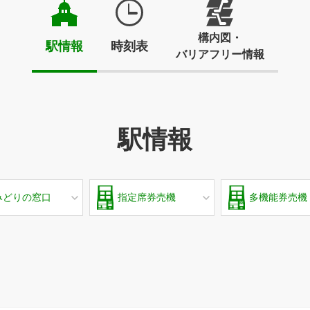
構内図・
駅情報
時刻表
バリアフリー情報
駅情報
みどりの窓口
指定席券売機
多機能券売機