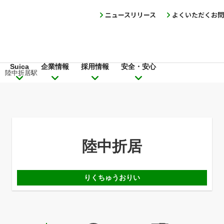
ニュースリリース
よくいただくお問
Suica
企業情報
採用情報
安全・安心
陸中折居駅
陸中折居
りくちゅうおりい