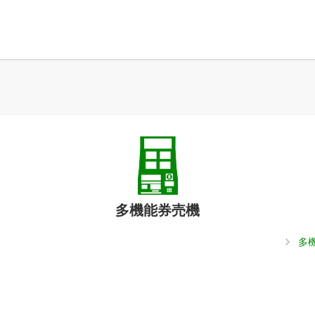
多機能券売機
多
。