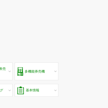
券売
多機能券売機
グ
基本情報