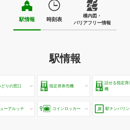
構内図・
駅情報
時刻表
バリアフリー情報
駅情報
話せる指定席
みどりの窓口
指定席券売機
機
ューアルッテ
コインロッカー
駅ナンバリン