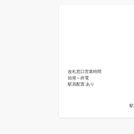
改札窓口営業時間
始発～終電
駅員配置:あり
駅