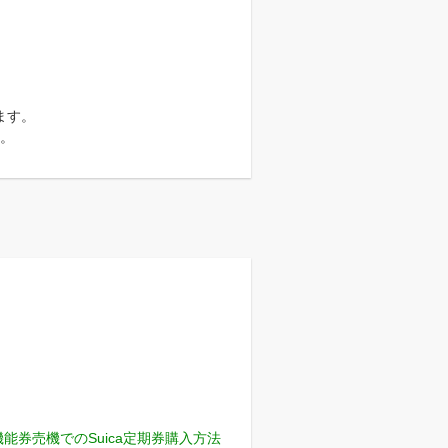
ます。
。
機能券売機でのSuica定期券購入方法