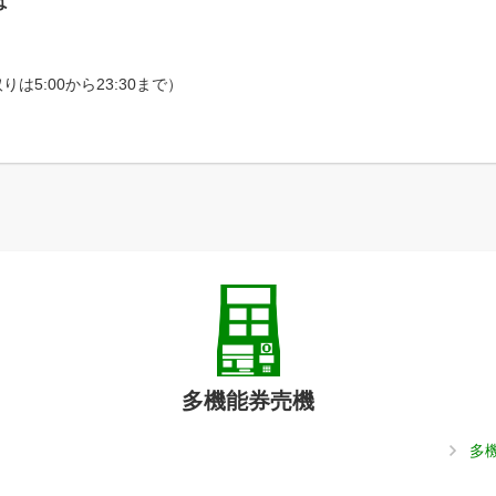
ば
5:00から23:30まで）
多機能券売機
多