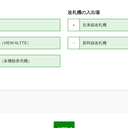
改札機の入出場
○
在来線改札機
IEW ALTTE）
－
新幹線改札機
（多機能券売機）