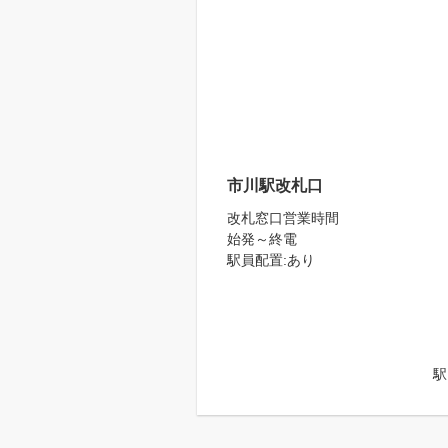
市川駅改札口
改札窓口営業時間
始発～終電
駅員配置:あり
駅