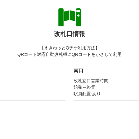
改札口情報
【えきねっとQチケ利用方法】
QRコード対応自動改札機にQRコードをかざして利用
南口
改札窓口営業時間
始発～終電
駅員配置:あり