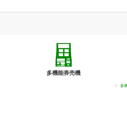
多機能券売機
多
。