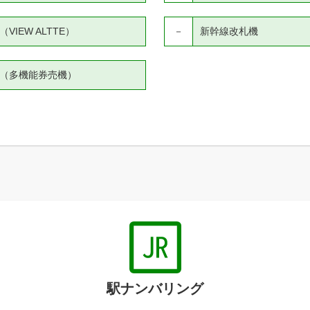
IEW ALTTE）
－
新幹線改札機
（多機能券売機）
駅ナンバリング