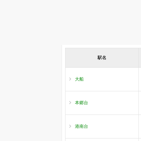
駅名
大船
本郷台
港南台