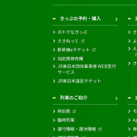
きっぷの予約・購入
おトクなきっぷ
き
えきねっと
よ
え
新幹線eチケット
指定席券売機
き
JR東日本団体乗車券 WEB受付
サービス
JR東日本遠足チケット
列車のご紹介
時刻表
モ
臨時列車
A
運行情報・運休情報
券