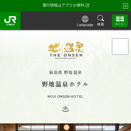
運行情報はアプリが便利
×
検索
Language
「地・温泉」トップ
「地・温泉」が特別な理由
福島県 野地温泉
野地温泉ホテル
「地・温泉」の湯守たち・お宿一覧
NOJI ONSEN HOTEL