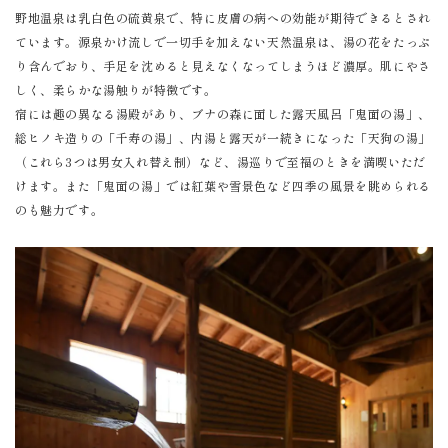
野地温泉は乳白色の硫黄泉で、特に皮膚の病への効能が期待できるとされ
ています。源泉かけ流しで一切手を加えない天然温泉は、湯の花をたっぷ
り含んでおり、手足を沈めると見えなくなってしまうほど濃厚。肌にやさ
しく、柔らかな湯触りが特徴です。
宿には趣の異なる湯殿があり、ブナの森に面した露天風呂「鬼面の湯」、
総ヒノキ造りの「千寿の湯」、内湯と露天が一続きになった「天狗の湯」
（これら3つは男女入れ替え制）など、湯巡りで至福のときを満喫いただ
けます。また「鬼面の湯」では紅葉や雪景色など四季の風景を眺められる
のも魅力です。