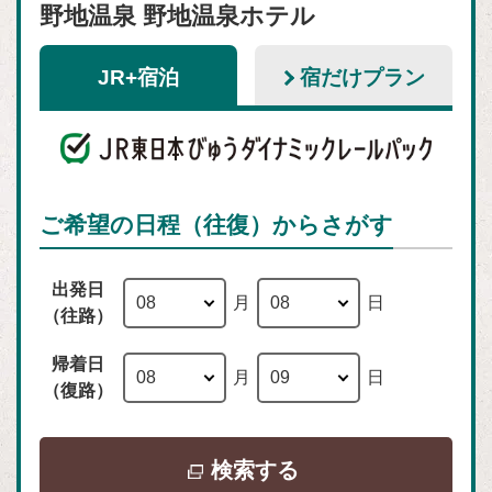
野地温泉 野地温泉ホテル
JR+宿泊
宿だけプラン
ご希望の日程（往復）からさがす
出発日
月
日
（往路）
帰着日
月
日
（復路）
別
検索する