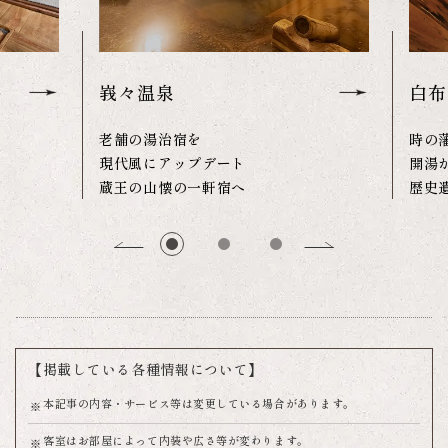
峩々温泉
白布
老舗の湯治宿を
時の
現代風にアップデート
開湯
蔵王の山懐の一軒宿へ
歴史
【掲載している各種情報について】
本記事の内容・サービス等は変更している場合があります。
客室はお部屋によって内装や広さ等が変わります。