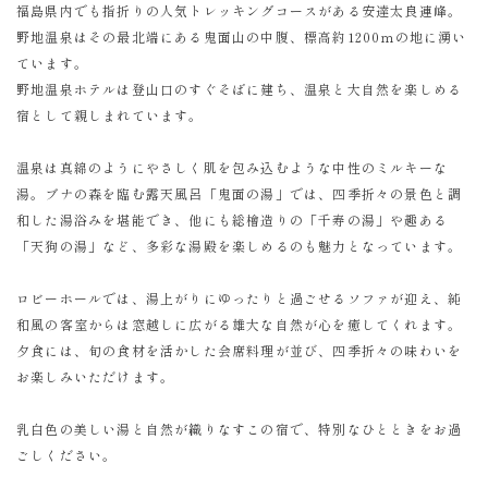
福島県内でも指折りの人気トレッキングコースがある安達太良連峰。
野地温泉はその最北端にある鬼面山の中腹、標高約1200ｍの地に湧い
ています。
野地温泉ホテルは登山口のすぐそばに建ち、温泉と大自然を楽しめる
宿として親しまれています。
温泉は真綿のようにやさしく肌を包み込むような中性のミルキーな
湯。ブナの森を臨む露天風呂「鬼面の湯」では、四季折々の景色と調
和した湯浴みを堪能でき、他にも総檜造りの「千寿の湯」や趣ある
「天狗の湯」など、多彩な湯殿を楽しめるのも魅力となっています。
ロビーホールでは、湯上がりにゆったりと過ごせるソファが迎え、純
和風の客室からは窓越しに広がる雄大な自然が心を癒してくれます。
夕食には、旬の食材を活かした会席料理が並び、四季折々の味わいを
お楽しみいただけます。
乳白色の美しい湯と自然が織りなすこの宿で、特別なひとときをお過
ごしください。