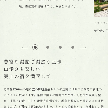
頃。※紅葉の見頃は年により異なります。
もうもう
寿の湯」
豊富な湯船で湯巡り三昧
山歩きも楽しい
雲上の宿を満喫して
標高約1200mの地に立つ野地温泉ホテルの正面には眼下に福島市街地の
パノラマが広がります。条件が揃えば雲海がたなびく幻想的な風景も望
め、「雲上の宿」らしい絶景も自慢です。趣向を凝らした湯どころが多数
あるので、可能なら連泊がおすすめ。すべての湯船をゆっくり味わい、絶