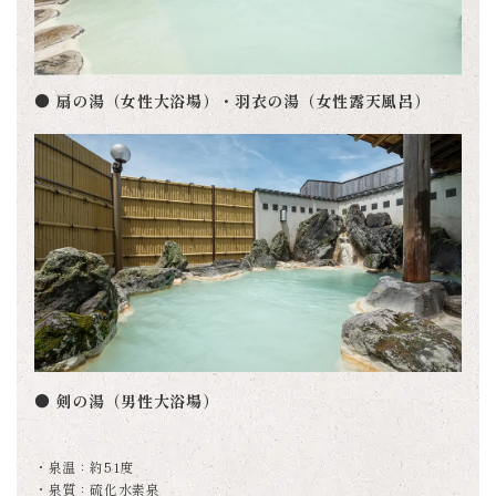
● 扇の湯（女性大浴場）・羽衣の湯（女性露天風呂）
● 剣の湯（男性大浴場）
・泉温：約51度
・泉質：硫化水素泉