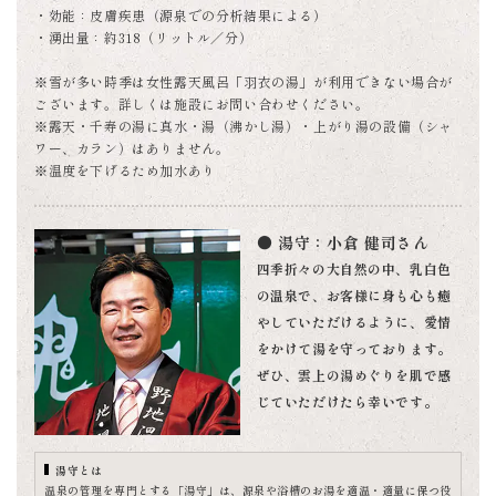
・効能：皮膚疾患（源泉での分析結果による）
・湧出量：約318（リットル／分）
※雪が多い時季は女性露天風呂「羽衣の湯」が利用できない場合が
ございます。詳しくは施設にお問い合わせください。
※露天・千寿の湯に真水・湯（沸かし湯）・上がり湯の設備（シャ
ワー、カラン）はありません。
※温度を下げるため加水あり
● 湯守：小倉 健司さん
四季折々の大自然の中、乳白色
の温泉で、お客様に身も心も癒
やしていただけるように、愛情
をかけて湯を守っております。
ぜひ、雲上の湯めぐりを肌で感
じていただけたら幸いです。
湯守とは
温泉の管理を専門とする「湯守」は、源泉や浴槽のお湯を適温・適量に保つ役