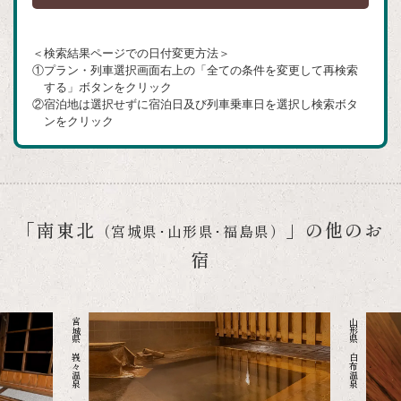
ウ
イ
＜検索結果ページでの日付変更方法＞
ン
①プラン・列車選択画面右上の「全ての条件を変更して再検索
ド
する」ボタンをクリック
②宿泊地は選択せずに宿泊日及び列車乗車日を選択し検索ボタ
ウ
ンをクリック
で
開
き
ま
「南東北
」の他のお
（宮城県･山形県･福島県）
す
宿
宮城県 峩々温泉
山形県 白布温泉