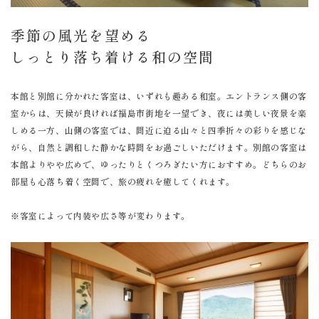
季節の風光を望める
しっとり落ち着ける和の空間
本館と別館に分かれた客室は、いずれも趣ある和室。エントランス側の客
室からは、天候が良ければ福島市街地を一望でき、夜には美しい夜景を楽
しめる一方、山側の客室では、間近に迫る山々と四季折々の彩りを感じな
がら、自然と調和した静かな時間をお過ごしいただけます。別館の客室は
本館よりやや広めで、ゆったりとくつろぎたい方におすすめ。どちらのお
部屋も心落ち着く空間で、旅の疲れを癒してくれます。
※客室によって内装や広さ等が変わります。