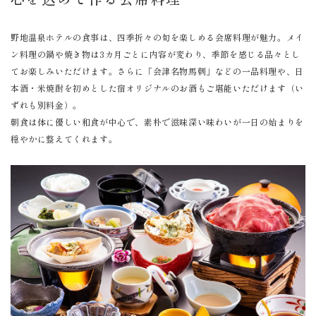
野地温泉ホテルの食事は、四季折々の旬を楽しめる会席料理が魅力。メイ
ン料理の鍋や焼き物は3カ月ごとに内容が変わり、季節を感じる品々とし
てお楽しみいただけます。さらに「会津名物馬刺」などの一品料理や、日
本酒・米焼酎を初めとした宿オリジナルのお酒もご堪能いただけます（い
ずれも別料金）。
朝食は体に優しい和食が中心で、素朴で滋味深い味わいが一日の始まりを
穏やかに整えてくれます。