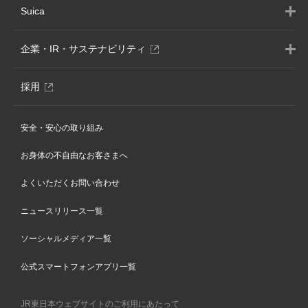
Suica
別
企業・IR・サステナビリティ
ウ
ィ
別
採用
ン
ウ
ド
ィ
ウ
安全・安心の取り組み
ン
で
ド
開
お身体の不自由なお客さまへ
ウ
き
で
ま
よくいただくお問い合わせ
開
す
き
ニュースリリース一覧
ま
す
ソーシャルメディア一覧
公式スマートフォンアプリ一覧
JR東日本ウェブサイトのご利用にあたって