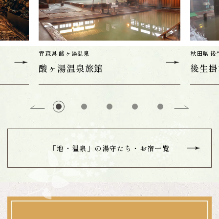
青森県 酸ヶ湯温泉
秋田県 後
酸ヶ湯温泉旅館
後生掛
「地・温泉」の
湯守たち・お宿一覧