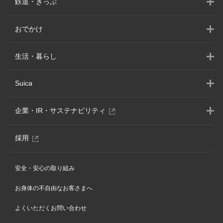
鉄道・きっぷ
おでかけ
生活・暮らし
Suica
別
企業・IR・サステナビリティ
ウ
ィ
別
採用
ン
ウ
ド
ィ
ウ
安全・安心の取り組み
ン
で
ド
開
お身体の不自由なお客さまへ
ウ
き
で
ま
よくいただくお問い合わせ
開
す
き