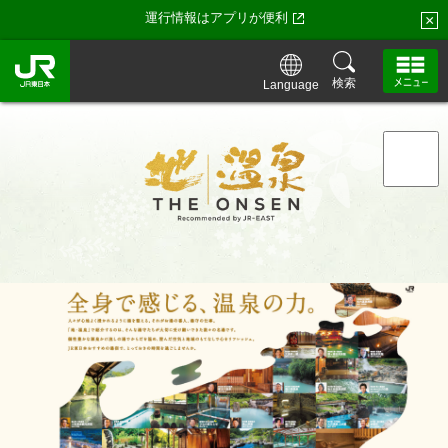
運行情報はアプリが便利
×
検索
Language
「地・温泉」トップ
「地・温泉」が特別な理由
「地・温泉」の湯守たち・お宿一覧