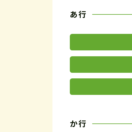
あ行
か行