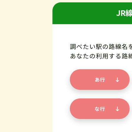
JR
調べたい駅の路線名
あなたの利用する路
あ行
な行