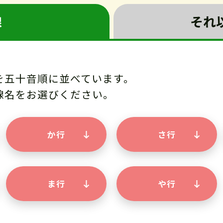
線
それ
を五十音順に並べています。
線名をお選びください。
か行
さ行
ま行
や行