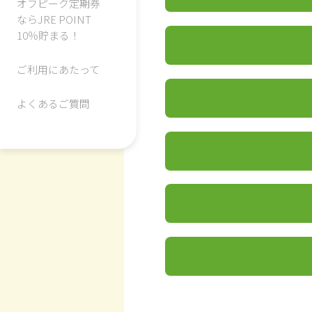
オフピーク定期券
なら
JRE POINT
10％貯まる！
ご利用にあたって
よくあるご質問