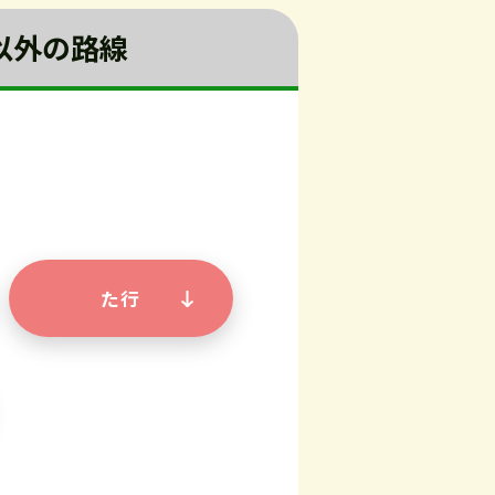
以外の路線
た行