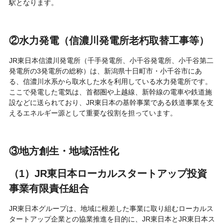
駅となります。
②水力発電（信濃川発電所老朽取替工事等）
JR東日本信濃川発電所（千手発電所、小千谷発電所、小千谷第二
発電所の3発電所の総称）は、新潟県十日町市・小千谷市にあ
る、信濃川水系から取水した水を利用している水力発電所です。
ここで発電した電気は、首都圏や上越線、新幹線の電車や鉄道施
設などに送られており、JR東日本の基幹事業である鉄道事業を支
えるエネルギー源として重要な役割を担っています。
③地方創生・地域活性化
（1）JR東日本ローカルスタートアップ投資
事業有限責任組合
JR東日本グループは、地域に根差した事業に取り組むローカルス
タートアップ企業との協業推進を目的に、JR東日本とJR東日本ス