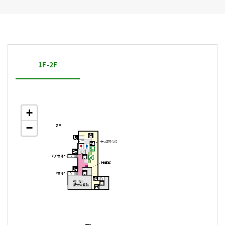
1F-2F
+
−