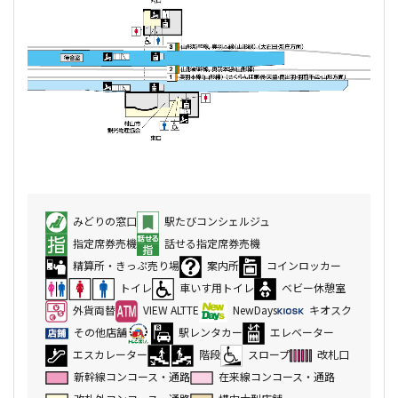
みどりの窓口
駅たびコンシェルジュ
指定席券売機
話せる指定席券売機
精算所・きっぷ売り場
案内所
コインロッカー
トイレ
車いす用トイレ
ベビー休憩室
外貨両替
VIEW ALTTE
NewDays
キオスク
その他店舗
駅レンタカー
エレベーター
エスカレーター
階段
スロープ
改札口
新幹線コンコース・通路
在来線コンコース・通路