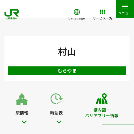
メニュー
Language
サービス一覧
JR東日本トップ
鉄道・きっぷ
駅を検索
駅構内図・バリアフ
村山
むらやま
構内図・
駅情報
時刻表
バリアフリー情報