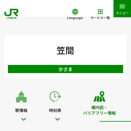
メニュー
Language
サービス一覧
JR東日本トップ
鉄道・きっぷ
駅を検索
駅構内図・バリアフ
笠間
かさま
構内図・
駅情報
時刻表
バリアフリー情報