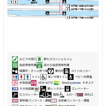
みどりの窓口
駅たびコンシェルジュ
指定席券売機
話せる指定席券売機
精算所・きっぷ売り場
案内所
コインロッカー
トイレ
車いす用トイレ
ベビー休憩室
外貨両替
VIEW ALTTE
NewDays
キオスク
その他店舗
駅レンタカー
エレベーター
エスカレーター
階段
スロープ
改札口
新幹線コンコース・通路
在来線コンコース・通路