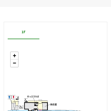
1F
+
−