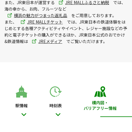
ド
別
また、JR東日本が運営する
JRE MALLふるさと納税
では、
ウ
ウィ
海の幸から、お肉、フルーツなど
別
で
ン
横浜の魅力がつまった返礼品
をご用意しております。
別
ウィ
開
ド
また、
JRE MALLチケット
では、JR東日本の鉄道体験をは
ウィ
ン
き
ウ
じめとする各種アクティビティやイベント、レジャー施設などの予
ン
ド
ま
で
約と電子チケットの購入ができるほか、JR東日本公式のおでかけ
別
ド
ウ
す
開
&鉄道情報は
JREメディア
でご覧いただけます。
ウィ
ウ
で
き
ン
で
開
ま
ド
開
き
す
ウ
き
ま
で
ま
す
開
す
き
ま
す
構内図・
駅情報
時刻表
バリアフリー情報