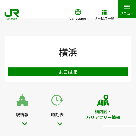
メニュー
Language
サービス一覧
JR東日本トップ
鉄道・きっぷ
駅を検索
駅構内図・バリアフ
横浜
よこはま
構内図・
駅情報
時刻表
バリアフリー情報