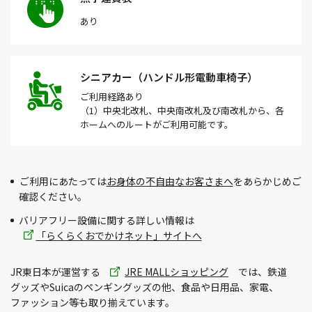
あり
シニアカー（ハンドル形電動車椅子）
ご利用経路
あり
（1）中央北改札、中央南改札及び南改札から、各
ホームへのルートがご利用可能です。
ご利用にあたっては
お身体の不自由なお客さまへ
をあらかじめご
確認ください。
バリアフリー設備に関する詳しい情報は
「らくらくおでかけネット」サイトへ
別
JR東日本が運営する
JRE MALLショッピング
では、鉄道
ウィ
グッズやSuicaのペンギングッズの他、食品や日用品、家電、
ン
ファッション等も取り揃えています。