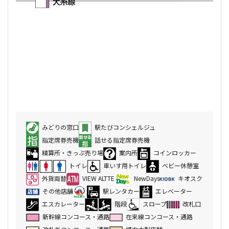
みどりの窓口
駅たびコンシェルジュ
指定席券売機
話せる指定席券売機
精算所・きっぷ売り場
案内所
コインロッカー
トイレ
車いす用トイレ
ベビー休憩室
外貨両替
VIEW ALTTE
NewDays
キオスク
その他店舗
駅レンタカー
エレベーター
エスカレーター
階段
スロープ
改札口
新幹線コンコース・通路
在来線コンコース・通路