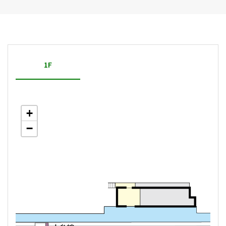
1F
+
−