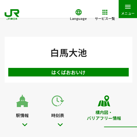
メニュー
Language
サービス一覧
JR東日本トップ
鉄道・きっぷ
駅を検索
駅構内図・バリアフ
白馬大池
はくばおおいけ
構内図・
駅情報
時刻表
バリアフリー情報