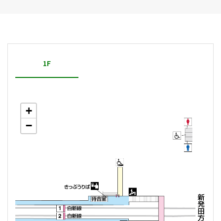
1F
+
−