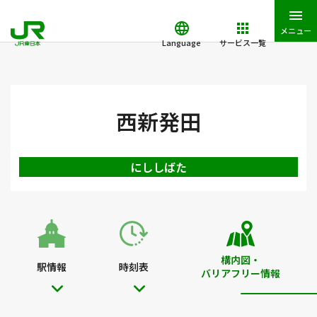
メニュー
Language
サービス一覧
JR東日本トップ
鉄道・きっぷ
駅を検索
駅構内図・バリアフ
西新発田
にししばた
構内図・
駅情報
時刻表
バリアフリー情報