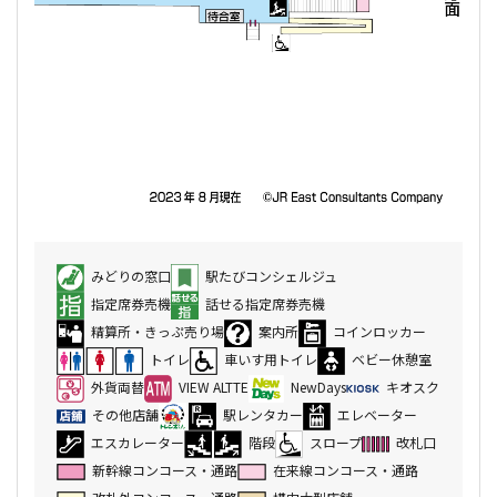
みどりの窓口
駅たびコンシェルジュ
指定席券売機
話せる指定席券売機
精算所・きっぷ売り場
案内所
コインロッカー
トイレ
車いす用トイレ
ベビー休憩室
外貨両替
VIEW ALTTE
NewDays
キオスク
その他店舗
駅レンタカー
エレベーター
エスカレーター
階段
スロープ
改札口
新幹線コンコース・通路
在来線コンコース・通路