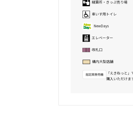
精算所・きっぷ売り場
車いす用トイレ
NewDays
エレベーター
改札口
構内大型店舗
「えきねっと」
購入いただけま