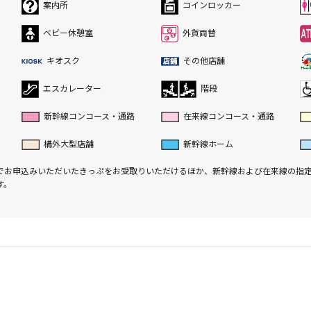
案内所
コインロッカー
ベビー休憩室
外貨両替
キオスク
その他店舗
エスカレーター
階段
新幹線コンコース・通路
在来線コンコース・通路
構外大型店舗
新幹線ホーム
でお申込みいただいたきっぷをお受取りいただけるほか、新幹線および在来線の指
す。