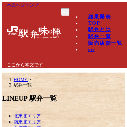
本文へジャンプ
結果発表
TOP
駅弁とは
駅弁一覧
販売店舗一覧
en
ここから本文です
HOME
>
駅弁一覧
LINEUP
駅弁一覧
北東北エリア
南東北エリア