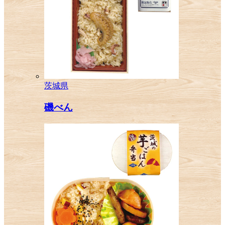
茨城県
磯べん