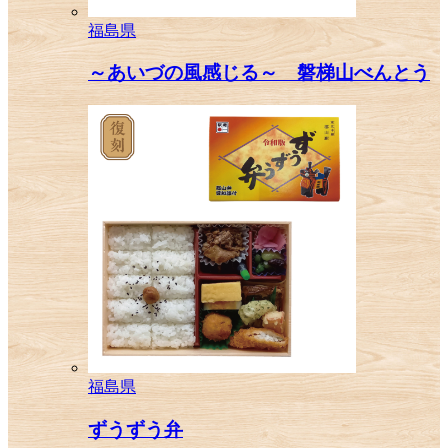
福島県
～あいづの風感じる～ 磐梯山べんとう
福島県
ずうずう弁