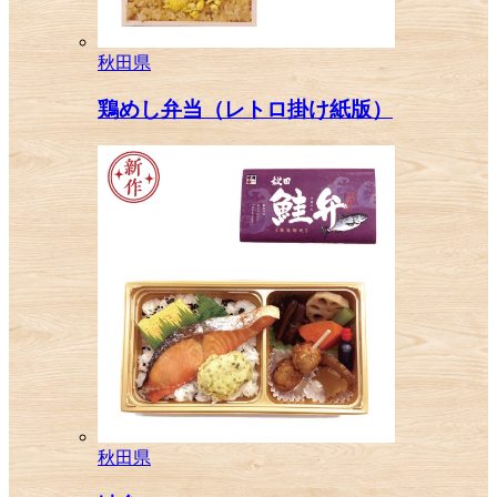
秋田県
鶏めし弁当（レトロ掛け紙版）
秋田県