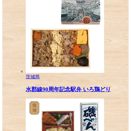
茨城県
水郡線90周年記念駅弁 いろ鶏どり