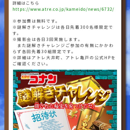
詳細はこちら
https://www.atre.co.jp/kameido/news/6732/
※参加費は無料です。
※謎解きチャレンジは各日先着300名様限定で
す。
※撮影会は各日3回実施します。
また謎解きチャレンジご参加の有無にかかわ
らず各回先着30組限定です。
※詳細はアトレ大井町、アトレ亀戸の公式HPを
ご確認ください。