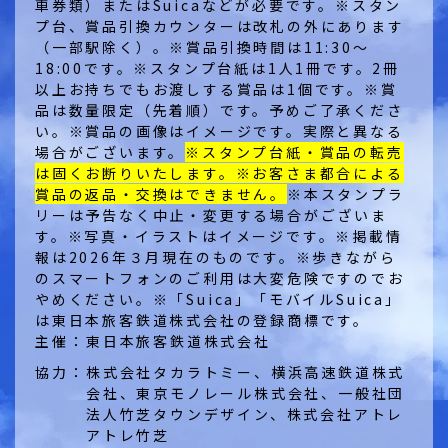
車券類）またはSuicaなどが必要です。※スタン
プ台、賞品引換カウンターは改札の外にあります
（一部駅除く）。※賞品引換時間は11:30～
18:00です。※スタンプ台紙は1人1冊です。2冊
以上お持ちでもお渡しする賞品は1個です。※賞
品は数量限定（先着順）です。予めご了承くださ
い。※賞品の画像はイメージです。実際と異なる
場合がございます。
※スタンプ台紙・賞品の転売
は固くお断りいたします。※お客さま都合による
賞品の返品・交換はできません。
※本スタンプラ
リーは予告なく中止・変更する場合がございま
す。※写真・イラストはイメージです。※掲載情
報は2026年３月現在のものです。※歩きながら
のスマートフォンのご利用は大変危険ですのでお
やめください。※「Suica」「モバイルSuica」
は東日本旅客鉄道株式会社の登録商標です。
主催：
東日本旅客鉄道株式会社
協力：
株式会社タカラトミー、横浜高速鉄道株式
会社、東京モノレール株式会社、一般社団
法人竹芝タウンデザイン、株式会社アトレ
アトレ竹芝