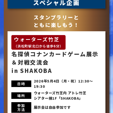
スペシャル企画
スタンプラリーと
ともに楽しもう！
ウォーターズ竹芝
（浜松町駅北口から徒歩6分）
名探偵コナンカードゲーム展示
＆対戦交流会
in SHAKOBA
2026年5月4日（月・祝）12:30～
日時
19:30
ウォーターズ竹芝内 アトレ竹芝
場所
シアター棟1F「SHAKOBA」
参加
展示会は自由参加です
方法