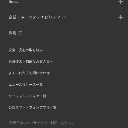
Suica
別
企業・IR・サステナビリティ
ウ
ィ
別
採用
ン
ウ
ド
ィ
ウ
安全・安心の取り組み
ン
で
ド
開
お身体の不自由なお客さまへ
ウ
き
で
ま
よくいただくお問い合わせ
開
す
き
ニュースリリース一覧
ま
す
ソーシャルメディア一覧
公式スマートフォンアプリ一覧
JR東日本ウェブサイトのご利用にあたって