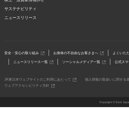
ド
サステナビリティ
ウ
ニュースリリース
で
開
き
ま
す
別
別
安全・安心の取り組み
お身体の不自由なお客さまへ
よくいた
ウ
ウ
別
別
ニュースリリース一覧
ソーシャルメディア一覧
公式スマ
ィ
ィ
ウ
ウ
ン
ン
ィ
ィ
ド
ド
ン
ン
ウ
ウ
別
JR東日本ウェブサイトのご利用にあたって
個人情報の取扱いに関する
ド
ド
で
で
ウ
別
ウェブアクセシビリティ方針
ウ
ウ
開
開
ィ
ウ
で
で
き
き
ン
ィ
開
開
ま
ま
ド
ン
き
Copyright © East Jap
き
す
す
ウ
ド
ま
ま
で
ウ
す
す
開
で
き
開
ま
き