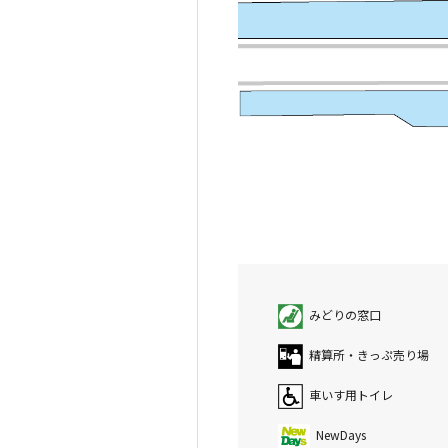
みどりの窓口
精算所・きっぷ売り場
車いす用トイレ
NewDays