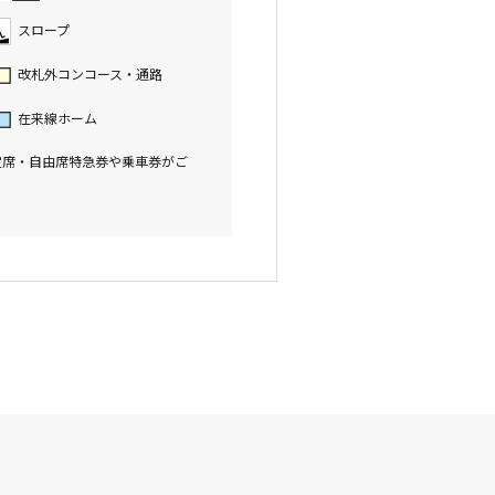
スロープ
改札外コンコース・通路
在来線ホーム
定席・自由席特急券や乗車券がご