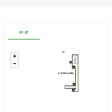
1F-2F
+
−