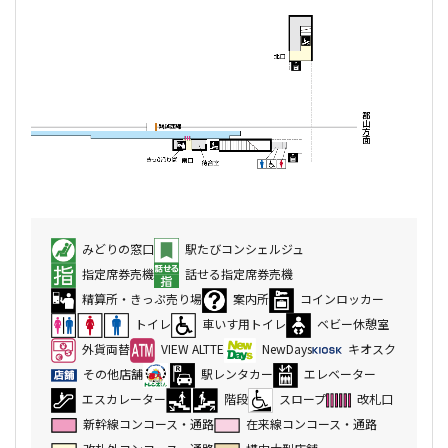
みどりの窓口
駅たびコンシェルジュ
指定席券売機
話せる指定席券売機
精算所・きっぷ売り場
案内所
コインロッカー
トイレ
車いす用トイレ
ベビー休憩室
外貨両替
VIEW ALTTE
NewDays
キオスク
その他店舗
駅レンタカー
エレベーター
エスカレーター
階段
スロープ
改札口
新幹線コンコース・通路
在来線コンコース・通路