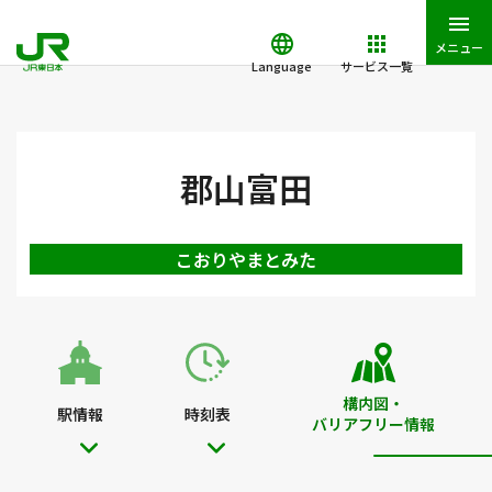
メニュー
Language
サービス一覧
JR東日本トップ
鉄道・きっぷ
駅を検索
駅構内図・バリアフ
郡山富田
こおりやまとみた
構内図・
駅情報
時刻表
バリアフリー情報