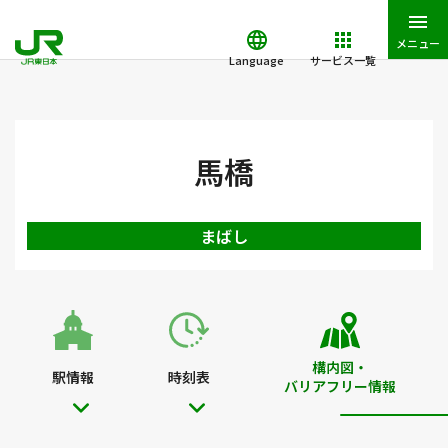
メニュー
Language
サービス一覧
JR東日本トップ
鉄道・きっぷ
駅を検索
駅構内図・バリアフ
馬橋
まばし
構内図・
駅情報
時刻表
バリアフリー情報