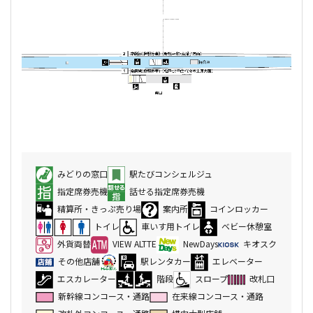
みどりの窓口
駅たびコンシェルジュ
指定席券売機
話せる指定席券売機
精算所・きっぷ売り場
案内所
コインロッカー
トイレ
車いす用トイレ
ベビー休憩室
外貨両替
VIEW ALTTE
NewDays
キオスク
その他店舗
駅レンタカー
エレベーター
エスカレーター
階段
スロープ
改札口
新幹線コンコース・通路
在来線コンコース・通路