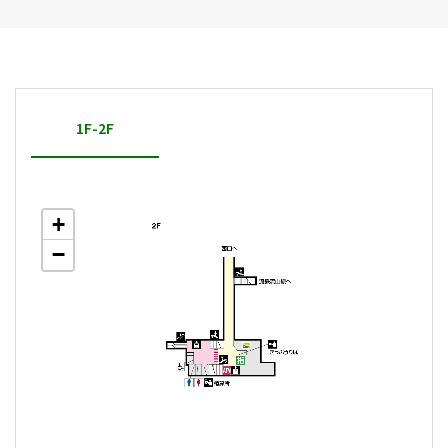
1F-2F
+
−