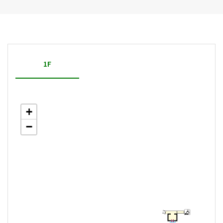
1F
+
−