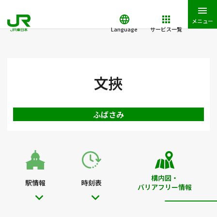
メニュー
Language
サービス一覧
JR東日本トップ
鉄道・きっぷ
駅を検索
駅構内図・バリアフ
文挾
ふばさみ
構内図・
駅情報
時刻表
バリアフリー情報