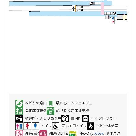
みどりの窓口
駅たびコンシェルジュ
指定席券売機
話せる指定席券売機
精算所・きっぷ売り場
案内所
コインロッカー
トイレ
車いす用トイレ
ベビー休憩室
外貨両替
VIEW ALTTE
NewDays
キオスク