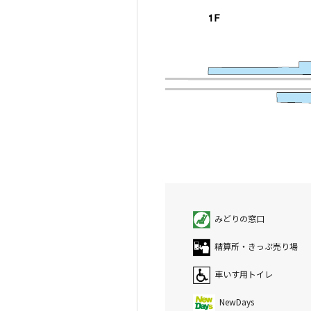
みどりの窓口
精算所・きっぷ売り場
車いす用トイレ
NewDays