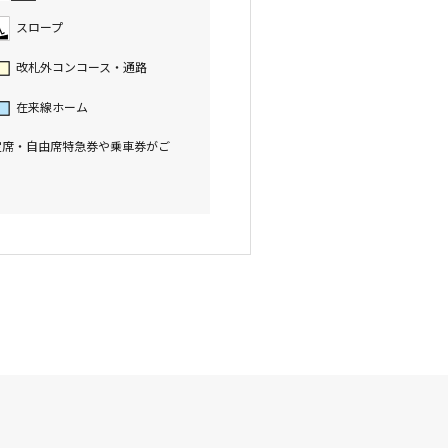
スロープ
改札外コンコース・通路
在来線ホーム
定席・自由席特急券や乗車券がご