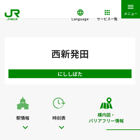
メニュー
Language
サービス一覧
JR東日本トップ
鉄道・きっぷ
駅を検索
駅構内図・バリアフ
西新発田
にししばた
構内図・
駅情報
時刻表
バリアフリー情報