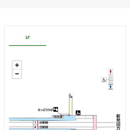
1F
+
−