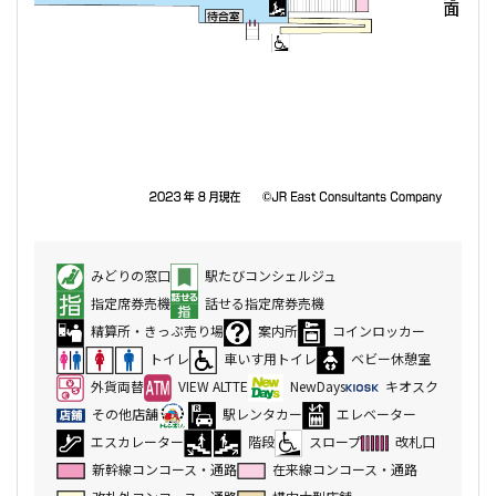
みどりの窓口
駅たびコンシェルジュ
指定席券売機
話せる指定席券売機
精算所・きっぷ売り場
案内所
コインロッカー
トイレ
車いす用トイレ
ベビー休憩室
外貨両替
VIEW ALTTE
NewDays
キオスク
その他店舗
駅レンタカー
エレベーター
エスカレーター
階段
スロープ
改札口
新幹線コンコース・通路
在来線コンコース・通路