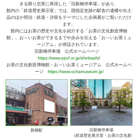
きる限り忠実に再現した「旧新橋停車場」があり、
館内の「鉄道歴史展示室」では、国指定史跡の駅舎の遺構や出土
品のほか明治・鉄道・汐留をテーマにした企画展がご覧いただけ
ます。
館内にはお茶の歴史や文化を紹介する「お茶の文化創造博物
館」、お～いお茶ができるまでや歩みを伝える「お～いお茶ミュ
ージアム」が併設されています。
旧新橋停車場 公式ホームページ
https://www.ejrcf.or.jp/shinbashi/
お茶の文化創造博物館・お～いお茶ミュージアム 公式ホームペ
ージ
https://www.ochamuseum.jp/
旧新橋停車場
新橋駅
（鉄道歴史展示室・お茶の文化創