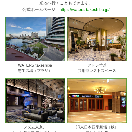
光地へ行くこともできます。
公式ホームページ
https://waters-takeshiba.jp/
WATERS takeshiba
アトレ竹芝
芝生広場（プラザ）
共用部レストスペース
メズム東京、
JR東日本四季劇場［秋］