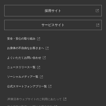
別
採用サイト
ウ
ィ
別
サービスサイト
ン
ウ
ド
ィ
ウ
別
安全・安心の取り組み
ン
で
ウ
ド
開
ィ
別
お身体の不自由なお客さまへ
ウ
き
ン
ウ
で
ま
ド
ィ
別
よくいただくお問い合わせ
ウ
開
す
ン
ウ
で
き
ド
ィ
別
ニュースリリース一覧
開
ウ
ま
ン
ウ
き
で
ド
す
ィ
別
ま
ソーシャルメディア一覧
開
ウ
ン
ウ
す
き
で
ド
ィ
別
ま
公式スマートフォンアプリ一覧
開
ウ
ン
ウ
す
き
で
ド
ィ
ま
開
ウ
別
ン
JR東日本ウェブサイトのご利用にあたって
す
き
で
ウ
ド
ま
開