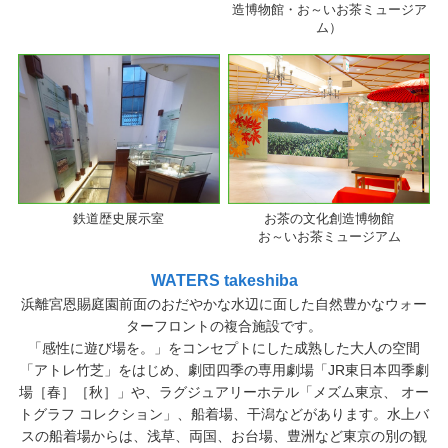
造博物館・お～いお茶ミュージア
ム）
鉄道歴史展示室
お茶の文化創造博物館
お～いお茶ミュージアム
WATERS takeshiba
浜離宮恩賜庭園前面のおだやかな水辺に面した自然豊かなウォー
ターフロントの複合施設です。
「感性に遊び場を。」をコンセプトにした成熟した大人の空間
「アトレ竹芝」をはじめ、劇団四季の専用劇場「JR東日本四季劇
場［春］［秋］」や、ラグジュアリーホテル「メズム東京、 オー
トグラフ コレクション」、船着場、干潟などがあります。水上バ
スの船着場からは、浅草、両国、お台場、豊洲など東京の別の観