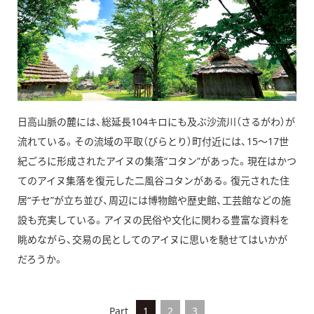
日高山脈の麓には、総延長104キロにも及ぶ沙流川（さるがわ）が
流れている。その流域の平取（びらとり）町付近には、15～17世
紀ごろに形成されたアイヌの集落“コタン”があった。現在はかつ
てのアイヌ集落を復元した二風谷コタンがある。復元された住
居“チセ”が立ち並び、周辺には博物館や歴史館、工芸館などの施
設も充実している。アイヌの民俗や文化に関わる豊富な資料を
眺めながら、交易の民としてのアイヌに思いを馳せてはいかが
だろうか。
Part
1
2
3