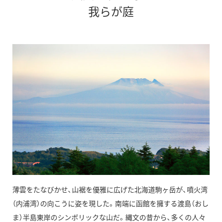
我らが庭
薄雲をたなびかせ、山裾を優雅に広げた北海道駒ヶ岳が、噴火湾
（内浦湾）の向こうに姿を現した。南端に函館を擁する渡島（おし
ま）半島東岸のシンボリックな山だ。縄文の昔から、多くの人々