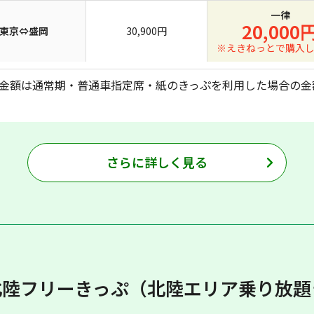
一律
20,000
東京⇔盛岡
30,900円
※えきねっとで購入
金額は通常期・普通車指定席・紙のきっぷを利用した場合の金
さらに詳しく見る
北陸フリーきっぷ
（北陸エリア乗り放題