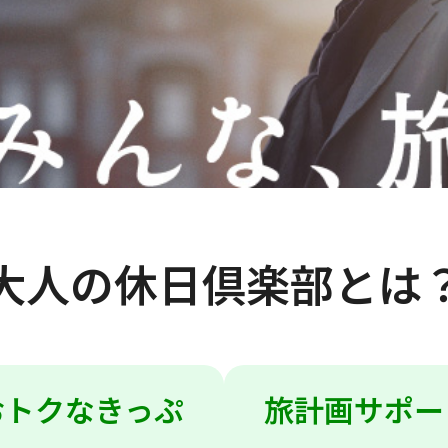
大人の休日倶楽部とは
おトクなきっぷ
旅計画サポー