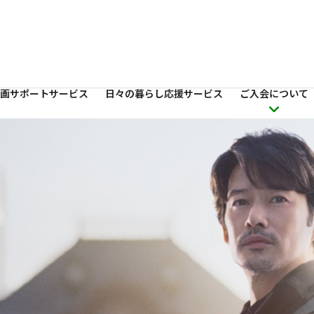
画サポートサービス
日々の暮らし応援サービス
ご入会について