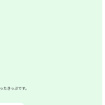
ったきっぷです。