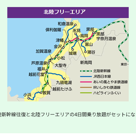
陸新幹線往復と北陸フリーエリアの4日間乗り放題がセットにな