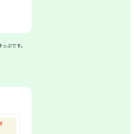
きっぷです。
部