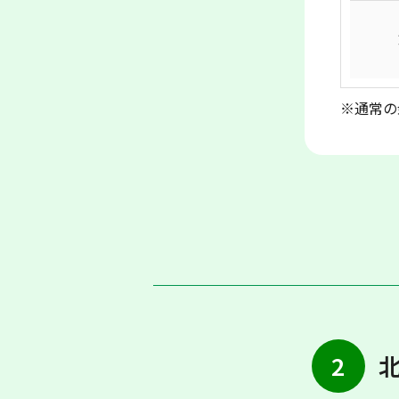
※通常の
2