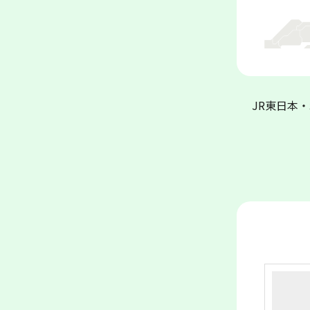
JR東日本