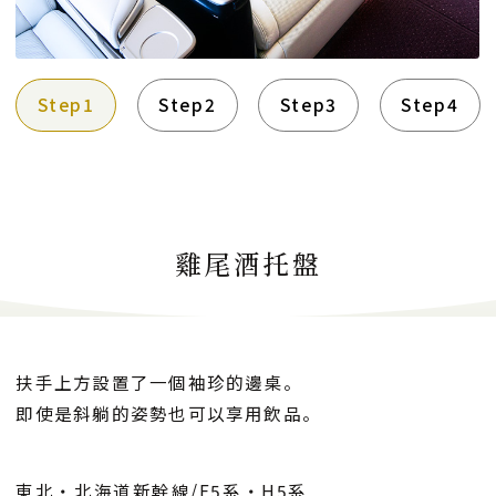
Step1
Step2
Step3
Step4
雞尾酒托盤
扶手上方設置了一個袖珍的邊桌。
即使是斜躺的姿勢也可以享用飲品。
東北・北海道新幹線/E5系・H5系