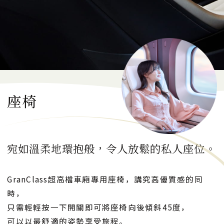
輕食和飲品
預約GranClass
座椅
日本語
English
한국어
简体中文
繁體中文
宛如溫柔地環抱般，令人放鬆的私人座位。
關閉
GranClass超高檔車廂專用座椅，講究高優質感的同
時，
只需輕輕按一下開關即可將座椅向後傾斜45度，
可以以最舒適的姿勢享受旅程。