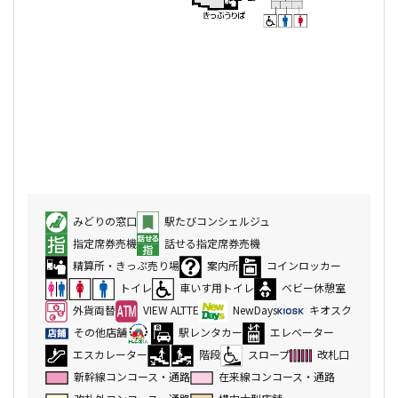
みどりの窓口
駅たびコンシェルジュ
指定席券売機
話せる指定席券売機
精算所・きっぷ売り場
案内所
コインロッカー
トイレ
車いす用トイレ
ベビー休憩室
外貨両替
VIEW ALTTE
NewDays
キオスク
その他店舗
駅レンタカー
エレベーター
エスカレーター
階段
スロープ
改札口
新幹線コンコース・通路
在来線コンコース・通路