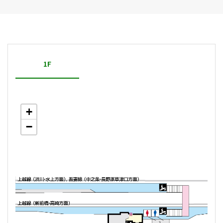
1F
+
−