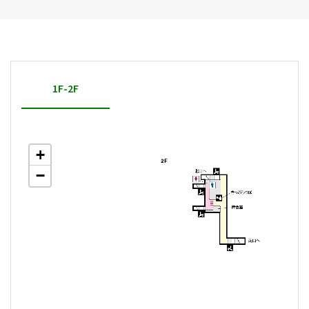
1F-2F
+
−