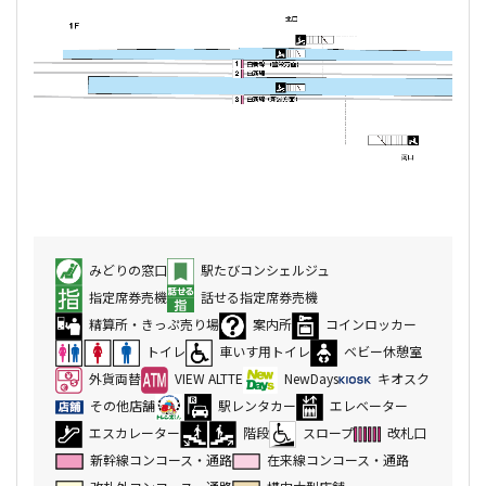
みどりの窓口
駅たびコンシェルジュ
指定席券売機
話せる指定席券売機
精算所・きっぷ売り場
案内所
コインロッカー
トイレ
車いす用トイレ
ベビー休憩室
外貨両替
VIEW ALTTE
NewDays
キオスク
その他店舗
駅レンタカー
エレベーター
エスカレーター
階段
スロープ
改札口
新幹線コンコース・通路
在来線コンコース・通路