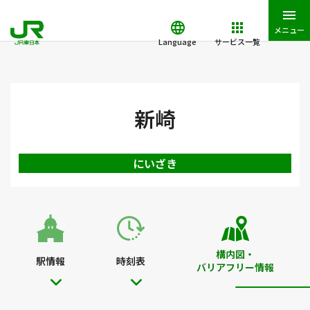
メニュー
Language
サービス一覧
JR東日本トップ
鉄道・きっぷ
駅を検索
駅構内図・バリアフ
新崎
にいざき
構内図・
駅情報
時刻表
バリアフリー情報