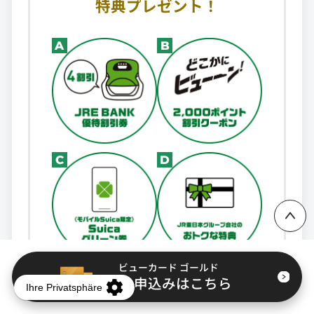
特典プレゼント！
A
B
ページ上部に戻る
C
D
ビューカード ゴールド
入会申込みはこちら
JRE BANK口座のご利用状況に応じて、
JR東日本グループだからこそご用意でき