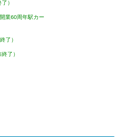
終了）
開業60周年駅カー
布終了）
布終了）
）