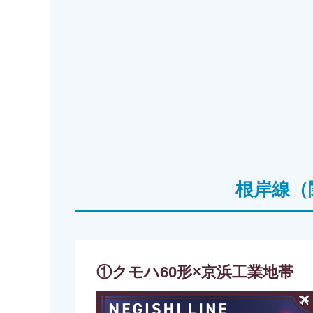
根岸線（
①クモハ60形×京浜工業地帯