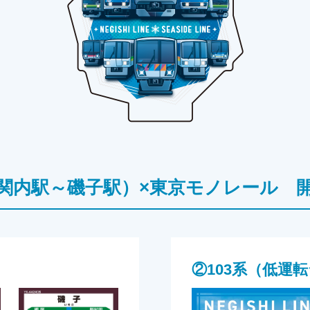
関内駅～磯子駅）×東京モノレール 開
②103系（低運