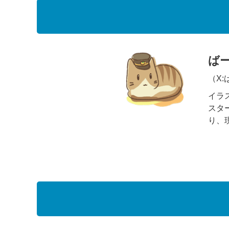
ば
（X:
イラ
スタ
り、