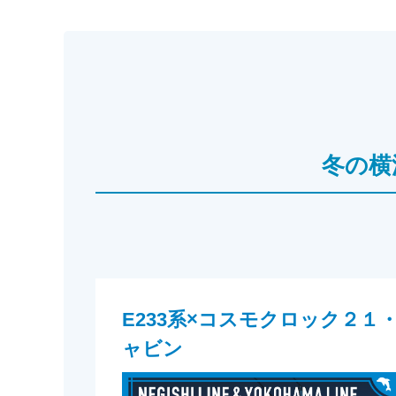
冬の横
E233系×コスモクロック２１
ャビン