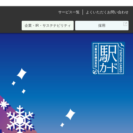
サービス一覧
よくいただくお問い合わせ
別
企業・IR・サステナビリティ
採用
ウ
ィ
ン
ド
ウ
で
開
き
ま
す