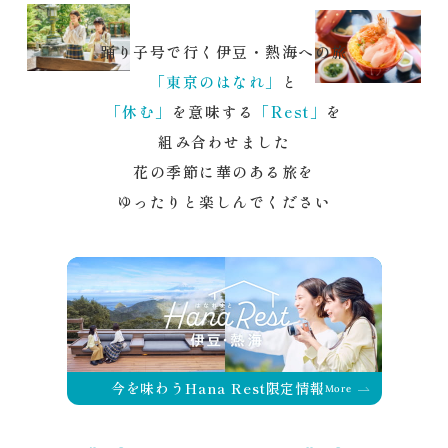
踊り子号で行く伊豆・熱海への旅
「東京のはなれ」
と
「休む」
を意味する
「Rest」
を
組み合わせました
花の季節に華のある旅を
ゆったりと楽しんでください
今を味わうHana Rest限定情報
More