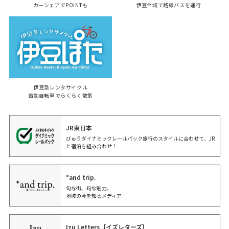
カーシェアでPOINTも
伊豆全域で路線バスを運行
伊豆急レンタサイクル
電動自転車でらくらく散策
JR東日本
びゅうダイナミックレールパック旅行のスタイルに合わせて、JR
と宿泊を組み合わせ！
*and trip.
旬な街、旬な魅力、
地域の今を知るメディア
Izu Letters［イズレターズ］