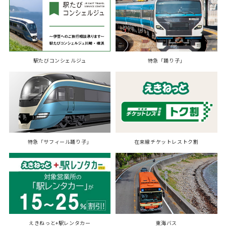
駅たびコンシェルジュ
特急「踊り子」
特急「サフィール踊り子」
在来線チケットレストク割
えきねっと+駅レンタカー
東海バス