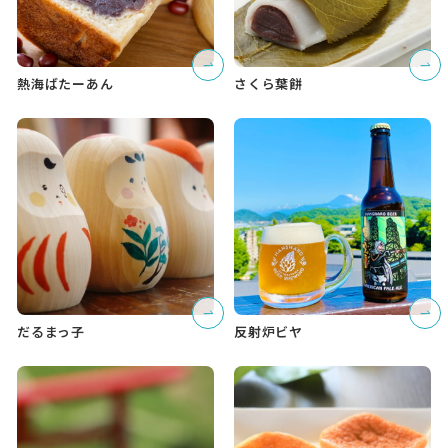
熱海ばたーあん
さくら葉餅
だるまっ子
反射炉ビヤ