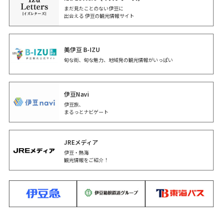
まだ見たことのない伊豆に
出会える 伊豆の観光情報サイト
美伊豆 B-IZU
旬な街、旬な魅力、地域発の観光情報がいっぱい
伊豆Navi
伊豆旅、
まるっとナビゲート
JREメディア
あたみ
伊豆・
熱海
観光情報をご紹介！