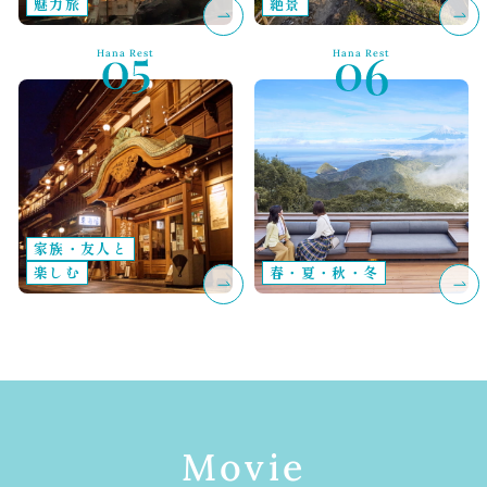
魅力旅
絶景
Hana Rest
Hana Rest
家族・友人と
楽しむ
春・夏・秋・冬
Movie