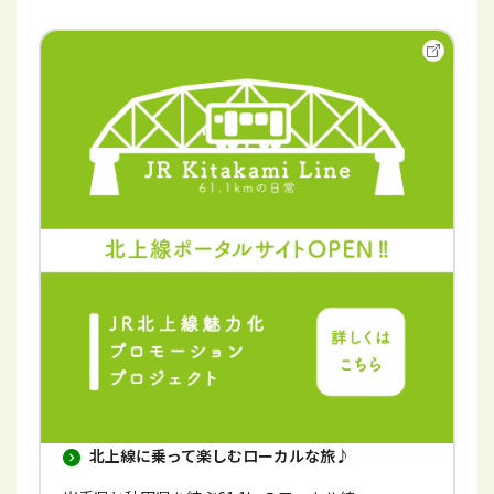
別
ウ
イ
ン
ド
ウ
で
開
き
ま
す
北上線に乗って楽しむローカルな旅♪