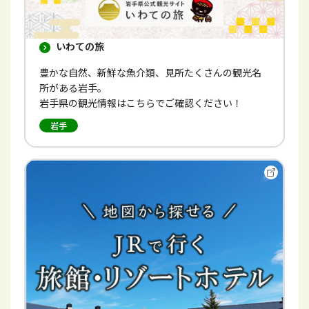
いわての旅
豊かな自然、新鮮な魚介類、見所たくさんの観光名
所がある岩手。
岩手県の観光情報はこちらでご確認ください！
岩手
別
ウ
イ
ン
ド
ウ
で
開
き
ま