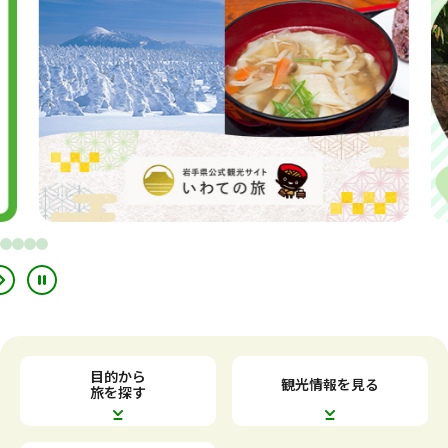
別
別
ウ
ウ
イ
イ
ン
ン
ド
ド
ウ
ウ
で
で
目的から
観光情報を見る
開
開
旅を探す
き
き
ま
ま