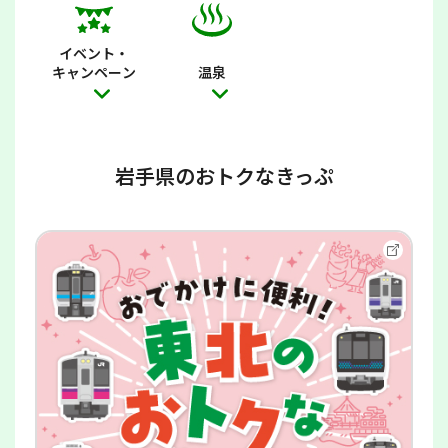
イベント・
キャンペーン
温泉
岩手県のおトクなきっぷ
別
ウ
イ
ン
ド
ウ
で
開
き
ま