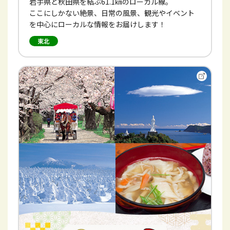
岩手県と秋田県を結ぶ61.1㎞のローカル線。
ここにしかない絶景、日常の風景、観光やイベント
を中心にローカルな情報をお届けします！
東北
別
ウ
イ
ン
ド
ウ
で
開
き
ま
す