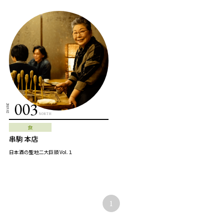
003
2019.02
NORTH
食
串駒 本店
日本酒の聖地二大巨頭 Vol.１
1