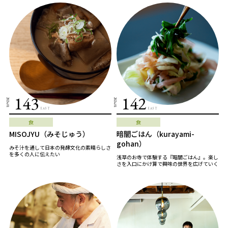
143
142
2024.01
2024.01
EAST
EAST
食
食
MISOJYU（みそじゅう）
暗闇ごはん（kurayami-
gohan）
みそ汁を通して日本の発酵文化の素晴らしさ
を多くの人に伝えたい
浅草のお寺で体験する『暗闇ごはん』。楽し
さを入口にかけ算で興味の世界を広げていく