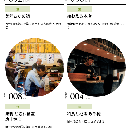
SOUTH
EAST
食
食
芝浦おかめ鮨
結わえる本店
五代目の身に凝縮する市井の人の姿と技の口
伝統食文化をいまと結び、世の中を変えてい
伝
く
008
004
2019.02
2019.02
NORTH
NORTH
食
食
巣鴨 ときわ食堂
和食と地酒 みや穂
庚申塚店
日本酒の聖地二大巨頭 Vol.２
地元民の胃袋を満たす食堂の安心感