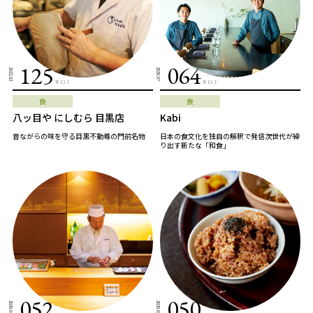
125
064
2022.02
2020.07
WEST
WEST
食
食
八ッ目や にしむら 目黒店
Kabi
昔ながらの味を守る目黒不動尊の門前名物
日本の食文化を独自の解釈で発信次世代が繰
り出す新たな「和食」
052
050
2020.04
2020.03