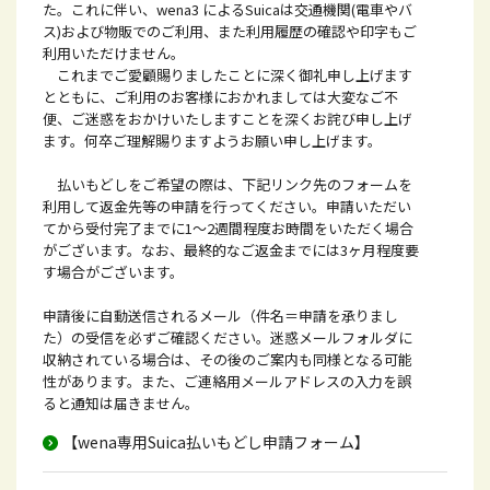
た。これに伴い、wena3 によるSuicaは交通機関(電車やバ
ス)および物販でのご利用、また利用履歴の確認や印字もご
利用いただけません。
これまでご愛顧賜りましたことに深く御礼申し上げます
とともに、ご利用のお客様におかれましては大変なご不
便、ご迷惑をおかけいたしますことを深くお詫び申し上げ
ます。何卒ご理解賜りますようお願い申し上げます。
払いもどしをご希望の際は、下記リンク先のフォームを
利用して返金先等の申請を行ってください。申請いただい
てから受付完了までに1～2週間程度お時間をいただく場合
がございます。なお、最終的なご返金までには3ヶ月程度要
す場合がございます。
申請後に自動送信されるメール（件名＝申請を承りまし
た）の受信を必ずご確認ください。迷惑メールフォルダに
収納されている場合は、その後のご案内も同様となる可能
性があります。また、ご連絡用メールアドレスの入力を誤
ると通知は届きません。
【wena専用Suica払いもどし申請フォーム】